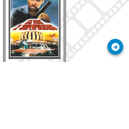
Formato
DVD
VHS
Detalles
AÑADIR