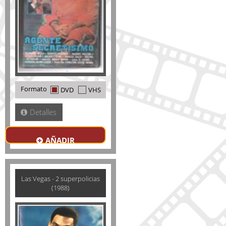
Formato
DVD
VHS
Detalles
AÑADIR
Las Vegas - 2 superpolicias
(1988)