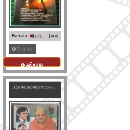
Formato
DVD
VHS
Detalles
AÑADIR
Agente secretisimo (1975)