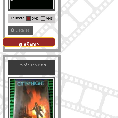
Formato
DVD
VHS
Detalles
AÑADIR
City of night (1987)