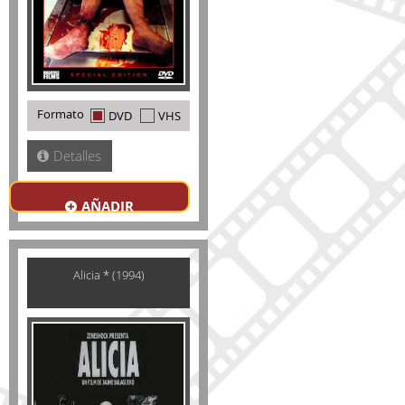
Formato
DVD
VHS
Detalles
AÑADIR
Alicia * (1994)