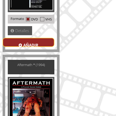
Formato
DVD
VHS
Detalles
AÑADIR
Aftermath * (1994)