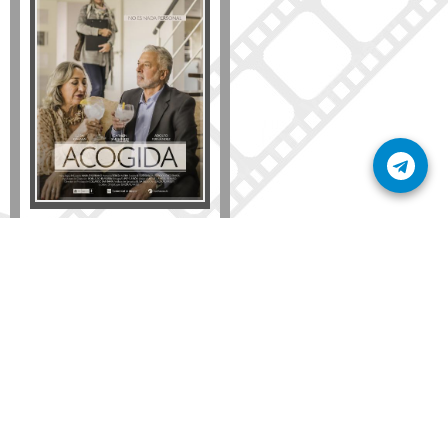
Formato
DVD
VHS
Detalles
AÑADIR