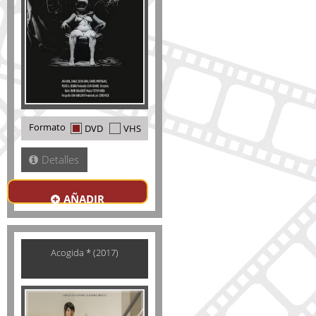
Formato
DVD
VHS
Detalles
AÑADIR
Acogida * (2017)