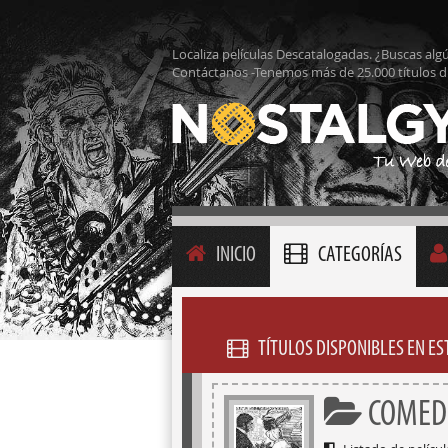
Localiza películas Descatalogadas. ¿Buscas alg
Contáctanos -Tenemos más de 25.000 títulos d
INICIO
CATEGORÍAS
TÍTULOS DISPONIBLES EN E
COMED