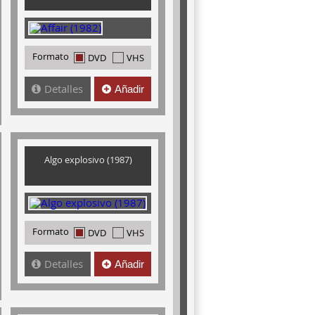
Formato
DVD
VHS
Detalles
Añadir
Algo explosivo (1987)
Formato
DVD
VHS
Detalles
Añadir