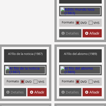
Formato
DVD
VHS
Detalles
Añadir
Al filo de la noticia (1987)
Al filo del abismo (1989)
Formato
Formato
DVD
VHS
DVD
VHS
Detalles
Detalles
Añadir
Añadir