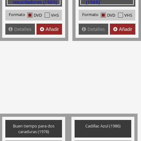
Formato
Formato
DVD
VHS
DVD
VHS
Detalles
Detalles
Añadir
Añadir
Buen tiempo para dos
Cadillac Azul (1986)
caraduras (1978)