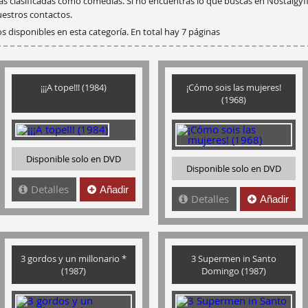
las clasificadas como comedias. Si no encuentras lo que buscas en Nostalgyf
estros contactos.
s disponibles en esta categoría. En total hay 7 páginas
¡¡¡A tope!!! (1984)
¡Cómo sois las mujeres!
(1968)
Disponible solo en DVD
Disponible solo en DVD
Detalles
Añadir
Detalles
Añadir
3 gordos y un millonario *
3 Supermen in Santo
(1987)
Domingo (1987)