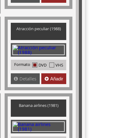
Atracción peculiar (1988)
Formato
DVD
VHS
Detalles
Añadir
Banana airlines (1981)