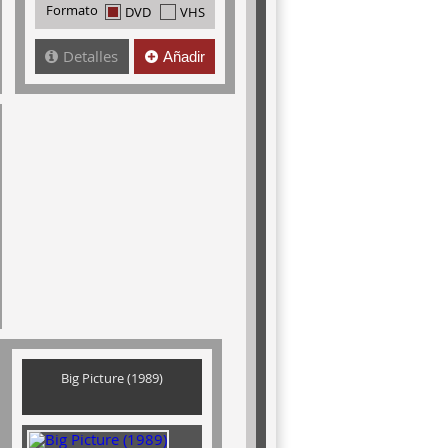
Formato
DVD
VHS
Detalles
Añadir
Big Picture (1989)