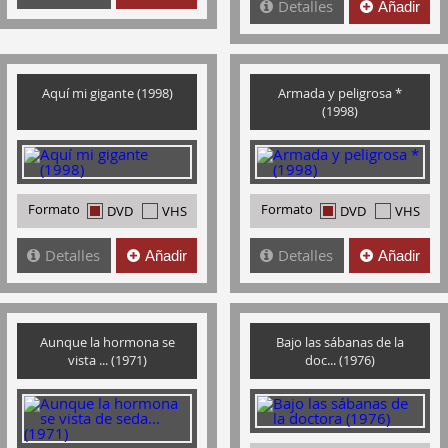
Detalles
Añadir
Aquí mi gigante (1998)
Armada y peligrosa *
(1998)
Formato
Formato
DVD
VHS
DVD
VHS
Detalles
Detalles
Añadir
Añadir
Aunque la hormona se
Bajo las sábanas de la
vista ... (1971)
doc... (1976)