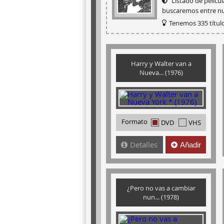
Listado de pelícu
buscaremos entre nu
Tenemos 335 título
Harry y Walter van a
Nueva... (1976)
Formato
DVD
VHS
Detalles
Añadir
¿Pero no vas a cambiar
nun... (1978)