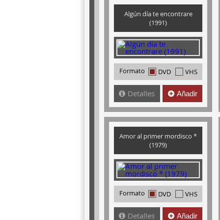
Algún día te encontrare
(1991)
Formato
DVD
VHS
Detalles
Añadir
Amor al primer mordisco *
(1979)
Formato
DVD
VHS
Detalles
Añadir