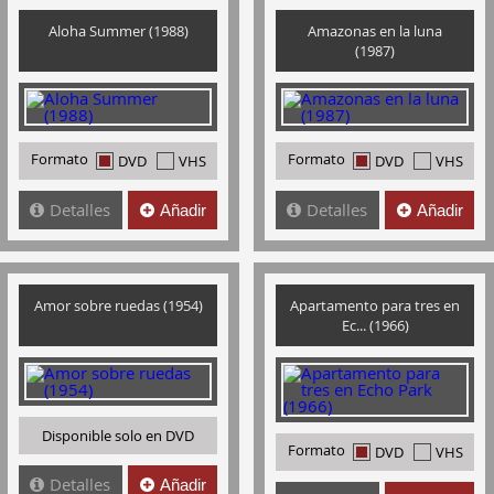
Aloha Summer (1988)
Amazonas en la luna
(1987)
Formato
Formato
DVD
VHS
DVD
VHS
Detalles
Detalles
Añadir
Añadir
Amor sobre ruedas (1954)
Apartamento para tres en
Ec... (1966)
Disponible solo en DVD
Formato
DVD
VHS
Detalles
Añadir