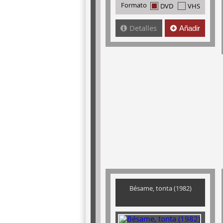
Formato
DVD
VHS
Detalles
Añadir
Bésame, tonta (1982)