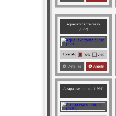
Aquel excitante curso
(1982)
Formato
DVD
VHS
Detalles
Añadir
Atrapa ese maniquí (1991)