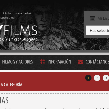
ún título no reseñado?
isponibles!
Mi Lis
Has selecc
FILMOG Y ACTORES
INFORMACIÓN
CONTÁCTANO
1
2
3
STA CATEGORÍA
IAS