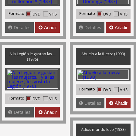
Formato
Formato
DVD
VHS
DVD
VHS
Detalles
Detalles
Añadir
Añadir
A la Legión le gustan las ...
Abuelo a la fuerza (1990)
(1976)
Formato
DVD
VHS
Formato
DVD
VHS
Detalles
Añadir
Detalles
Añadir
Adiós mundo loco (1983)