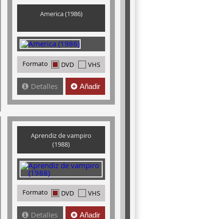
America (1986)
Formato
DVD
VHS
Detalles
Añadir
Aprendiz de vampiro
(1988)
Formato
DVD
VHS
Detalles
Añadir