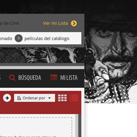
ta de Cine
Ver mi Lista
ionado
películas del catálogo
0
S
BÚSQUEDA
MI LISTA
Ordenar por