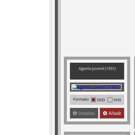
Agente Juvenil (1991)
Formato
DVD
VHS
Detalles
Añadir