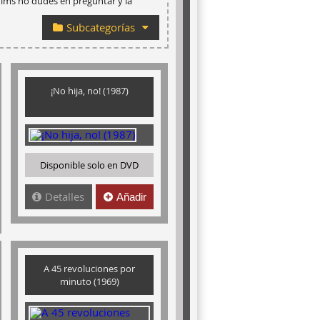
ilms no dudes en preguntar y la
Subcategorías
¡No hija, no! (1987)
Disponible solo en DVD
Detalles
Añadir
A 45 revoluciones por
minuto (1969)