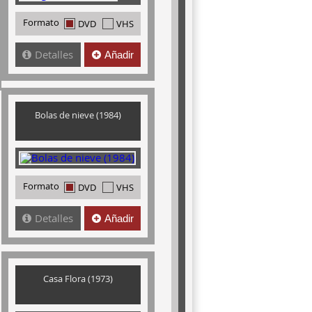
Formato
DVD
VHS
Detalles
Añadir
Bolas de nieve (1984)
Formato
DVD
VHS
Detalles
Añadir
Casa Flora (1973)