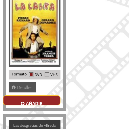
Formato
DVD
VHS
Detalles
AÑADIR
Las desgracias de Alfredo