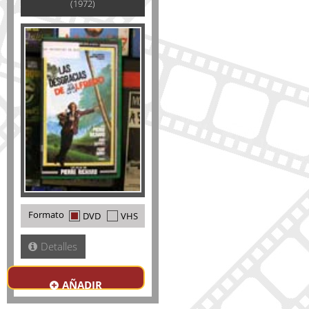
(1972)
Formato
DVD
VHS
Detalles
AÑADIR