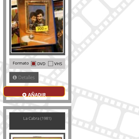
Formato
DVD
VHS
Detalles
AÑADIR
La Cabra (1981)