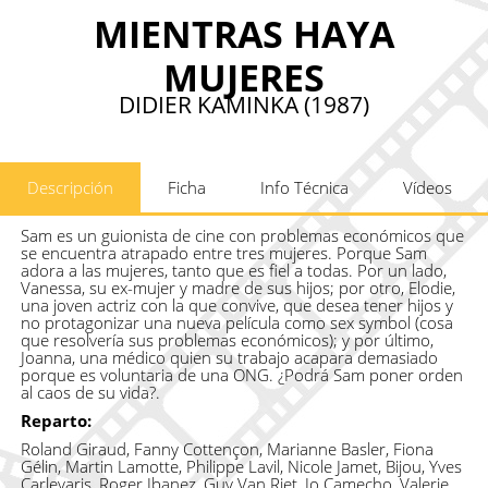
MIENTRAS HAYA
MUJERES
DIDIER KAMINKA (1987)
Descripción
Ficha
Info Técnica
Vídeos
Sam es un guionista de cine con problemas económicos que
se encuentra atrapado entre tres mujeres. Porque Sam
adora a las mujeres, tanto que es fiel a todas. Por un lado,
Vanessa, su ex-mujer y madre de sus hijos; por otro, Elodie,
una joven actriz con la que convive, que desea tener hijos y
no protagonizar una nueva película como sex symbol (cosa
que resolvería sus problemas económicos); y por último,
Joanna, una médico quien su trabajo acapara demasiado
porque es voluntaria de una ONG. ¿Podrá Sam poner orden
al caos de su vida?.
Reparto:
Roland Giraud, Fanny Cottençon, Marianne Basler, Fiona
Gélin, Martin Lamotte, Philippe Lavil, Nicole Jamet, Bijou, Yves
Carlevaris, Roger Ibanez, Guy Van Riet, Jo Camecho, Valerie