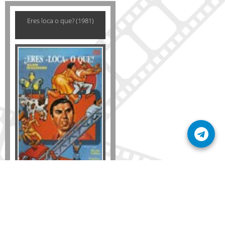
Eres loca o que? (1981)
Formato
DVD
VHS
Detalles