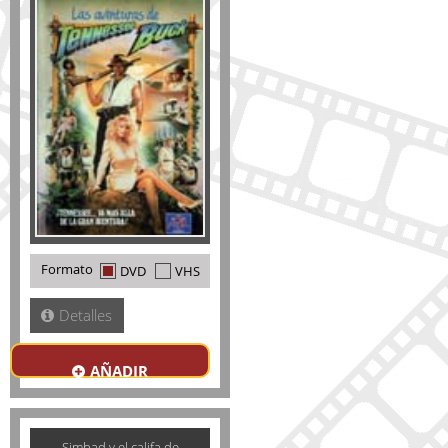
Formato
DVD
VHS
Detalles
AÑADIR
Simbad y el califa de