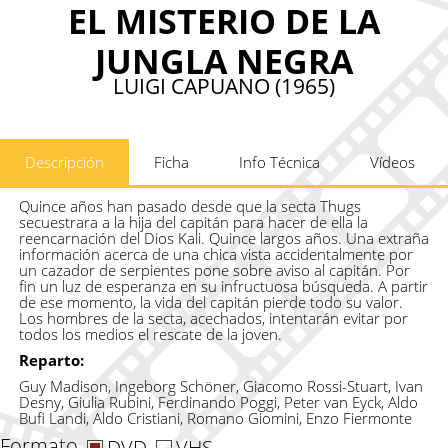
EL MISTERIO DE LA
JUNGLA NEGRA
LUIGI CAPUANO (1965)
Descripción
Ficha
Info Técnica
Vídeos
Quince años han pasado desde que la secta Thugs
secuestrara a la hija del capitán para hacer de ella la
reencarnación del Dios Kali. Quince largos años. Una extraña
información acerca de una chica vista accidentalmente por
un cazador de serpientes pone sobre aviso al capitán. Por
fin un luz de esperanza en su infructuosa búsqueda. A partir
de ese momento, la vida del capitán pierde todo su valor.
Los hombres de la secta, acechados, intentarán evitar por
todos los medios el rescate de la joven.
Reparto:
Guy Madison, Ingeborg Schöner, Giacomo Rossi-Stuart, Ivan
Desny, Giulia Rubini, Ferdinando Poggi, Peter van Eyck, Aldo
Bufi Landi, Aldo Cristiani, Romano Giomini, Enzo Fiermonte
Formato
DVD
VHS