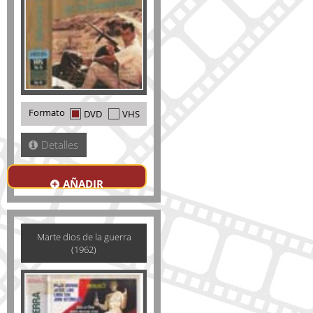
Formato
DVD
VHS
Detalles
AÑADIR
Marte dios de la guerra
(1962)