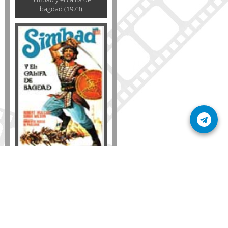
bagdad (1973)
Formato
DVD
VHS
Detalles
AÑADIR