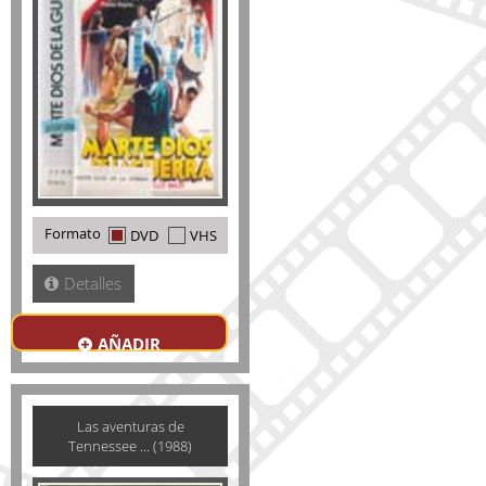
Formato
DVD
VHS
Detalles
AÑADIR
Las aventuras de
Tennessee ... (1988)