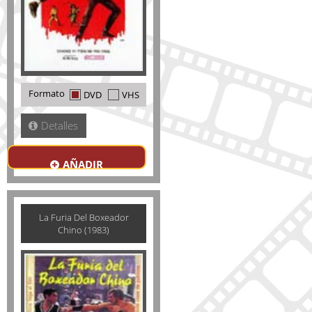
Formato
DVD
VHS
Detalles
AÑADIR
La Furia Del Boxeador
Chino (1983)