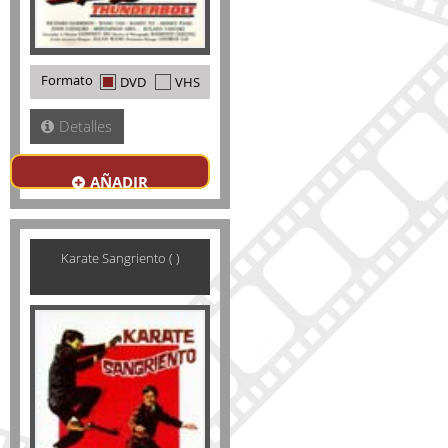
Formato
DVD
VHS
Detalles
AÑADIR
Karate Sangriento ( )