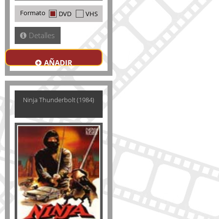
Formato
DVD
VHS
Detalles
AÑADIR
Ninja Thunderbolt (1984)