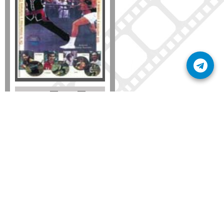
Formato
DVD
VHS
Detalles
AÑADIR
SÚSCRIBETE A NUESTRO BOLETÍN