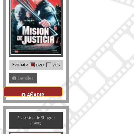
Formato
DVD
VHS
Detalles
AÑADIR
El asesino de Shogun
(1980)