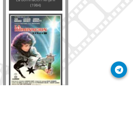
(1984)
Formato
DVD
VHS
Detalles
AÑADIR