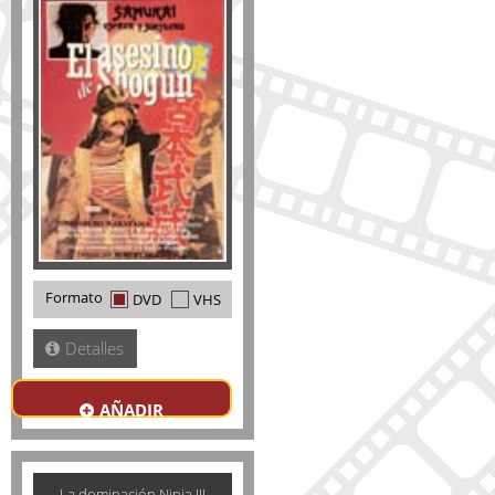
Formato
DVD
VHS
Detalles
AÑADIR
La dominación Ninja III