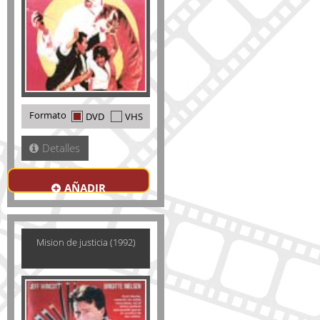
Formato
DVD
VHS
Detalles
AÑADIR
Mision de justicia (1992)