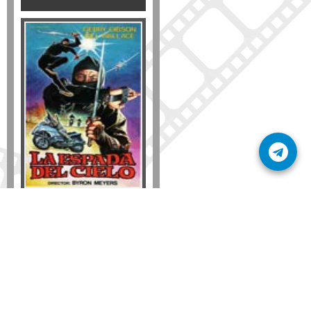
Formato
DVD
VHS
Detalles
AÑADIR