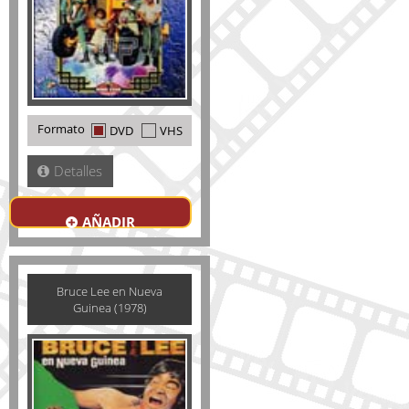
Formato
DVD
VHS
Detalles
AÑADIR
Bruce Lee en Nueva
Guinea (1978)