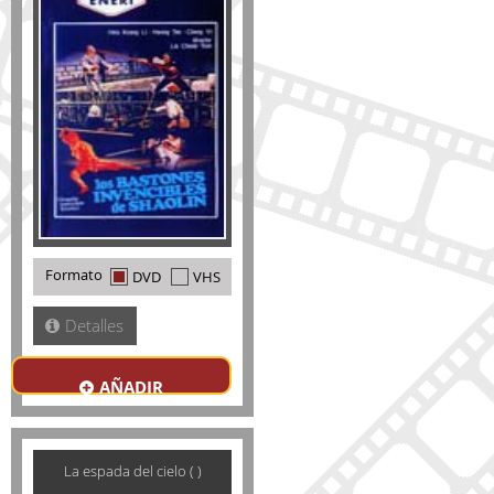
Formato
DVD
VHS
Detalles
AÑADIR
La espada del cielo ( )