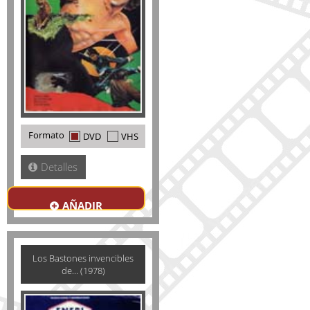
Formato
DVD
VHS
Detalles
AÑADIR
Los Bastones invencibles
de... (1978)