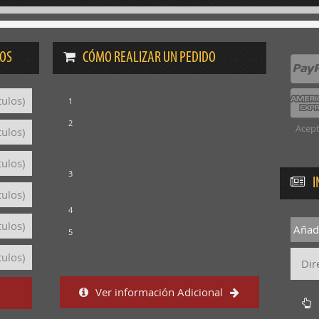
DOS
CÓMO REALIZAR UN PEDIDO
Consulta nuestro catálogo
tulos)
1
Selecciona los títulos que te
2
Acept
tulos)
interesan para crear tu lista de
consultas
tulos)
Revisa tu lista y rellena el
3
I
formulario con tus datos
tulos)
Envíanos tu lista de consultas
4
tulos)
Añadi
Te mandaremos el detalle del
5
pedido con precios y condiciones
tulos)
de pago
Ver información Adicional