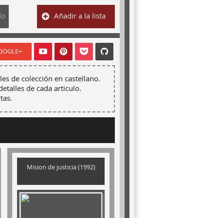
do
Añadir a la lista
OOGLE+
les de colección en castellano.
detalles de cada articulo.
tas.
Mision de justicia (1992)