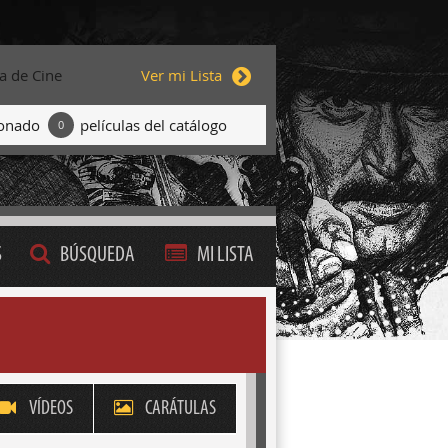
ta de Cine
Ver mi Lista
ionado
películas del catálogo
0
S
BÚSQUEDA
MI LISTA
VÍDEOS
CARÁTULAS