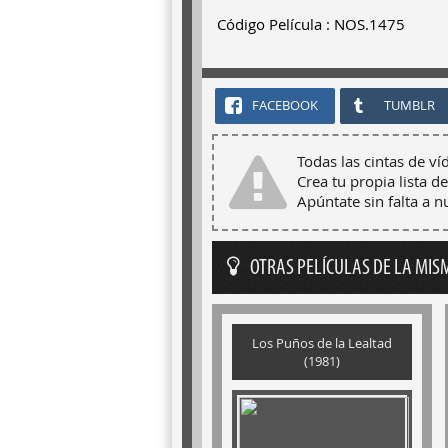
Código Película : NOS.1475
FACEBOOK
TUMBLR
Todas las cintas de ví
Crea tu propia lista de
Apúntate sin falta a 
OTRAS PELÍCULAS DE LA MIS
Los Puños de la Lealtad
(1981)