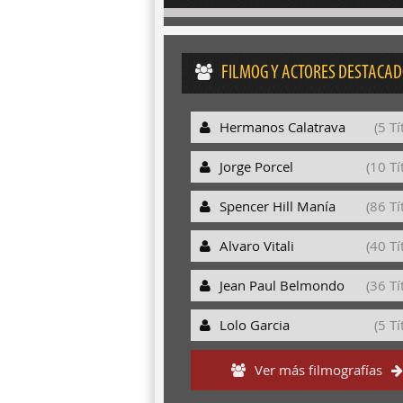
FILMOG Y ACTORES DESTACA
Hermanos Calatrava
(5 Tí
Jorge Porcel
(10 Tí
Spencer Hill Manía
(86 Tí
Alvaro Vitali
(40 Tí
Jean Paul Belmondo
(36 Tí
Lolo Garcia
(5 Tí
Ver más filmografías