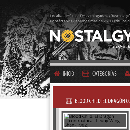
Localiza películas Descatalogadas. ¿Buscas alg
Contáctanos -Tenemos más de 25.000 títulos d
INICIO
CATEGORÍAS
BLOOD CHILD. EL DRAGÓN C