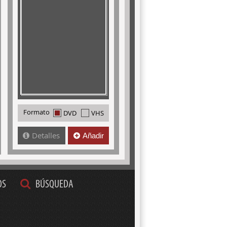
Formato
DVD
VHS
Detalles
Añadir
OS
BÚSQUEDA