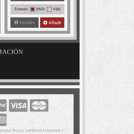
Formato
DVD
VHS
Detalles
Añadir
MACIÓN
ptamos Paypal, transferencia bancaria y