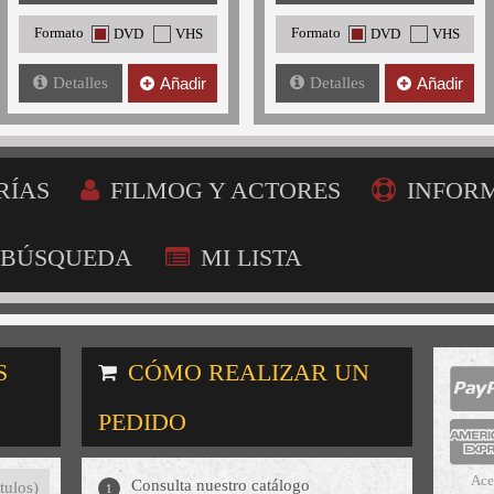
Formato
Formato
DVD
VHS
DVD
VHS
Detalles
Añadir
Detalles
Añadir
RÍAS
FILMOG Y ACTORES
INFOR
BÚSQUEDA
MI LISTA
S
CÓMO REALIZAR UN
PEDIDO
Ace
Consulta nuestro catálogo
tulos)
1