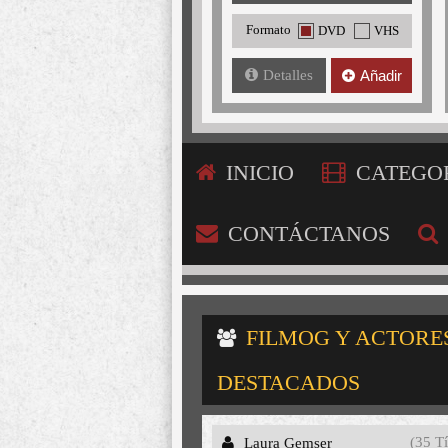
Formato
DVD
VHS
Detalles
Añadir
INICIO
CATEGO
CONTÁCTANOS
FILMOG Y ACTORE
DESTACADOS
(35 Tí
Laura Gemser