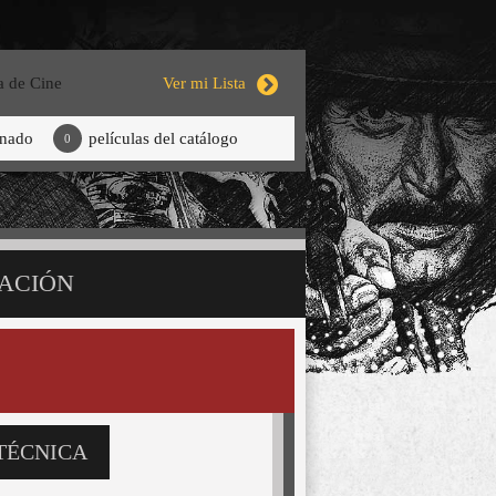
a de Cine
Ver mi Lista
onado
películas del catálogo
0
ACIÓN
TÉCNICA