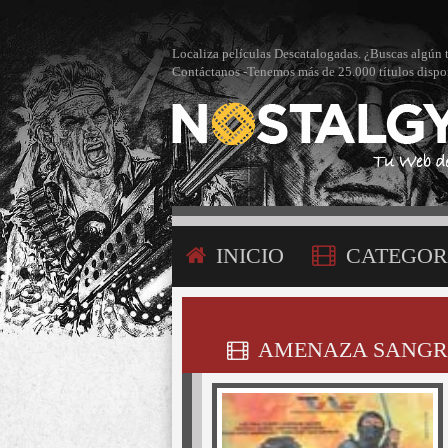
Localiza películas Descatalogadas. ¿Buscas algún 
Contáctanos -Tenemos más de 25.000 títulos dispo
INICIO
CATEGOR
CONTÁCTANOS
AMENAZA SANGRIE