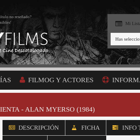
título no reseñado?
nibles!
Mi List
Has selecci
ÍAS
FILMOG Y ACTORES
INFORM
BÚSQUEDA
MI LISTA
NTA - ALAN MYERSO (1984)
DESCRIPCIÓN
FICHA
INFO 