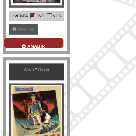
Formato
DVD
VHS
Detalles
AÑADIR
Arion * (1986)