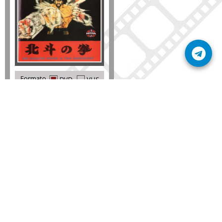
Formato
DVD
VHS
Detalles
AÑADIR
SÚSCRIBETE A NUESTRO BOLETÍN
Mantente informado sobre las últimas nosvedades
de nuestra web.