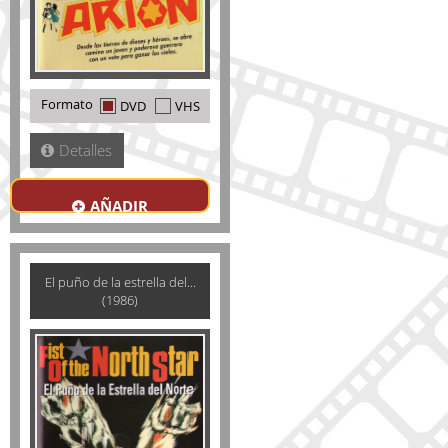
Formato
DVD
VHS
Detalles
AÑADIR
El puño de la estrella del...
(1986)