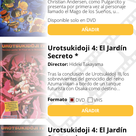
Christian Andersen, como Pulgarcito y
presenta por primera vez al personaje
llamado el Mago de los Sueños, u...
Disponible solo en DVD
AÑADIR
Urotsukidoji 4: El Jardí­n
Secreto *
Director:
Hideki Takayama
Tras la conclusión de Urotsukidoji III, los
sobrevivientes del genocidio del reino
Azuma viajan a bordo de un tanque
futurista con Osaka como destino...
Formato
DVD
VHS
AÑADIR
Urotsukidoji 4: El Jardí­n