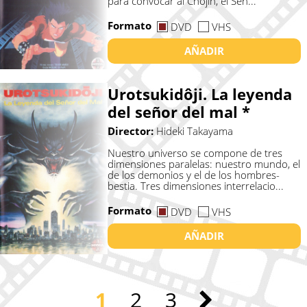
para convocar al Chojin, el Señ...
Formato
DVD
VHS
AÑADIR
Urotsukidôji. La leyenda
del señor del mal *
Director:
Hideki Takayama
Nuestro universo se compone de tres
dimensiones paralelas: nuestro mundo, el
de los demonios y el de los hombres-
bestia. Tres dimensiones interrelacio...
Formato
DVD
VHS
AÑADIR
1
2
3