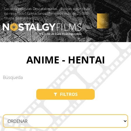
Localiza películas Descatalogadas. ¿Buscas algún título
no reseñado? Contáctanos -Tenemos más de 25.000
títulos disponibles!
ANIME - HENTAI
FILTROS