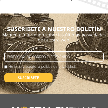
SÚSCRIBETE A NUESTRO BOLETÍN
Mantente informado sobre las últimas nosvedades
de nuestra web.
He leído y acepto la
política de privacidad
.
SUSCRÍBETE