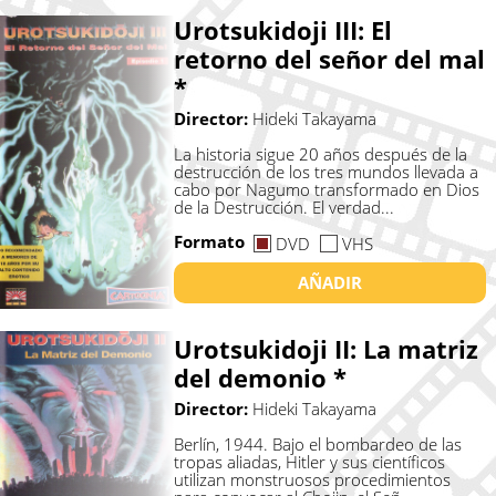
Urotsukidoji III: El
retorno del señor del mal
*
Director:
Hideki Takayama
La historia sigue 20 años después de la
destrucción de los tres mundos llevada a
cabo por Nagumo transformado en Dios
de la Destrucción. El verdad...
Formato
DVD
VHS
AÑADIR
Urotsukidoji II: La matriz
del demonio *
Director:
Hideki Takayama
Berlín, 1944. Bajo el bombardeo de las
tropas aliadas, Hitler y sus científicos
utilizan monstruosos procedimientos