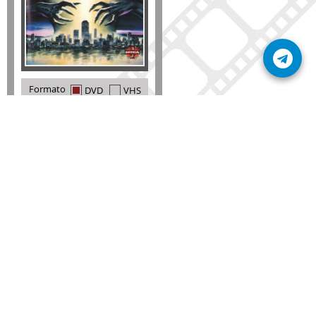
Formato
DVD
VHS
Detalles
AÑADIR
SÚSCRIBETE A NUESTRO BOLETÍN
Mantente informado sobre las últimas nosvedades
de nuestra web.