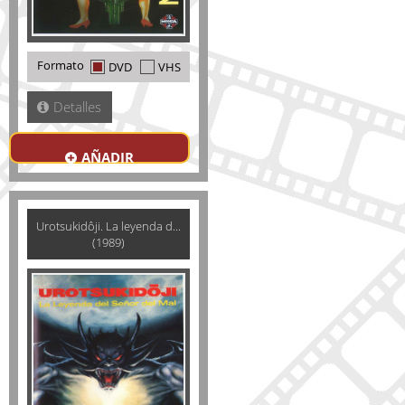
Formato
DVD
VHS
Detalles
AÑADIR
Urotsukidôji. La leyenda d...
(1989)