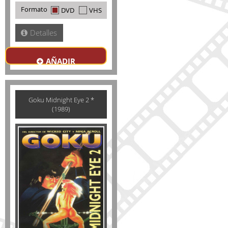
Formato
DVD
VHS
Detalles
AÑADIR
Goku Midnight Eye 2 *
(1989)