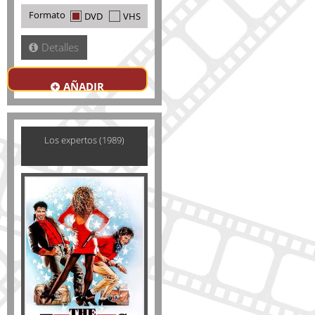
Formato
DVD
VHS
Detalles
AÑADIR
Los expertos (1989)