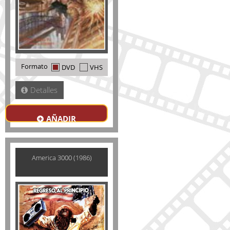
Formato
DVD
VHS
Detalles
AÑADIR
America 3000 (1986)