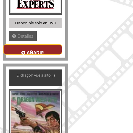
Disponible solo en DVD
Detalles
AÑADIR
El dragón vuela alto ( )