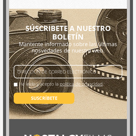
SÚSCRIBETE A NUESTRO
BOLETÍN
Mantente informado sobre las últimas
nosvedades de nuestra web.
He leído y acepto la
política de privacidad
.
SUSCRÍBETE