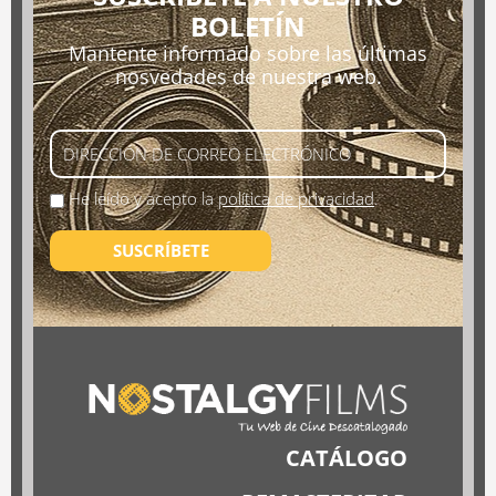
BOLETÍN
Mantente informado sobre las últimas
nosvedades de nuestra web.
He leído y acepto la
política de privacidad
.
SUSCRÍBETE
CATÁLOGO