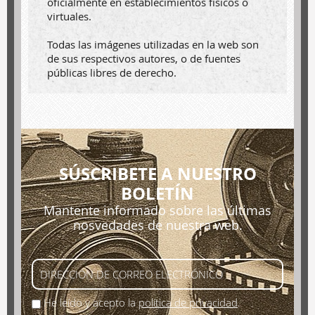
oficialmente en establecimientos físicos o
virtuales.
Todas las imágenes utilizadas en la web son
de sus respectivos autores, o de fuentes
públicas libres de derecho.
SÚSCRIBETE A NUESTRO
BOLETÍN
Mantente informado sobre las últimas
nosvedades de nuestra web.
He leído y acepto la
política de privacidad
.