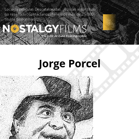
Localiza películas Descatalogadas. ¿Buscas algún título
no reseñado? Contáctanos -Tenemos más de 25.000
títulos disponibles!
Jorge Porcel