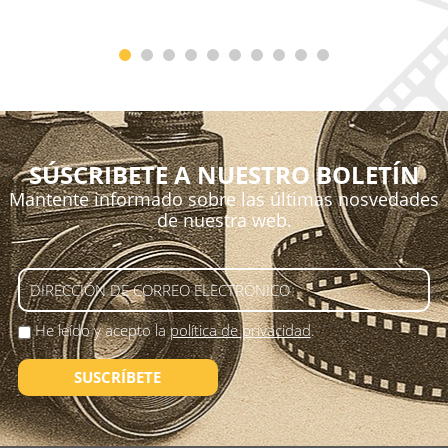
SÚSCRIBETE A NUESTRO BOLETÍN
Mantente informado sobre las últimas nosvedades
de nuestra web.
He leído y acepto la
política de privacidad
.
SUSCRÍBETE