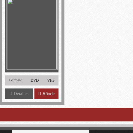
Formato
DVD
VHS
Detalles
Añadir