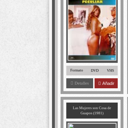
Formato
DVD
VHS
Detalles
Añadir
Las Mujeres son Cosa de
Guapos (1981)