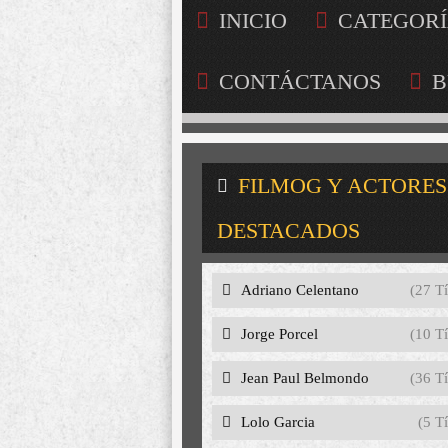
INICIO
CATEGORÍ
CONTÁCTANOS
B
FILMOG Y ACTORES
DESTACADOS
Adriano Celentano
(27 Tí
Jorge Porcel
(10 Tí
Jean Paul Belmondo
(36 Tí
Lolo Garcia
(5 Tí