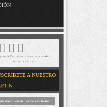
CIÓN
ptamos Paypal, transferencia bancaria y
contra-reembolso
NSCRÍBETE A NUESTRO
LETÍN
dir dirección de correo electrónico