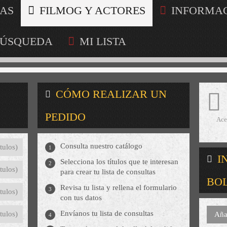
AS
FILMOG Y ACTORES
INFORMA
ÚSQUEDA
MI LISTA
CÓMO REALIZAR UN
PEDIDO
Ace
Consulta nuestro catálogo
tulos)
1
I
Selecciona los títulos que te interesan
2
tulos)
para crear tu lista de consultas
BO
Revisa tu lista y rellena el formulario
3
tulos)
con tus datos
Envíanos tu lista de consultas
tulos)
Aña
4