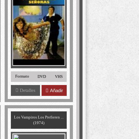
Formato
DVD
VHS
Detalles
Añadir
Los Vampiros Los Prefieren ...
(1974)