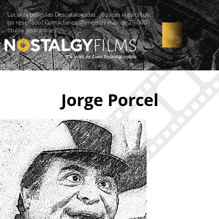
Localiza películas Descatalogadas. ¿Buscas algún título
no reseñado? Contáctanos -Tenemos más de 25.000
títulos disponibles!
Jorge Porcel