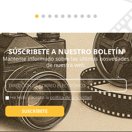
SÚSCRIBETE A NUESTRO BOLETÍN
Mantente informado sobre las últimas nosvedades
de nuestra web.
He leído y acepto la
política de privacidad
.
SUSCRÍBETE