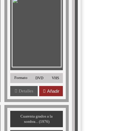
Formato
DVD
VHS
Detalles
Añadir
Cuarenta grados a la
sombra... (1976)