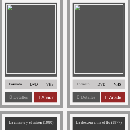
Formato
Formato
DVD
VHS
DVD
VHS
Detalles
Añadir
Detalles
Añadir
La amante y el mirón (1980)
La doctora arma el lio (1977)