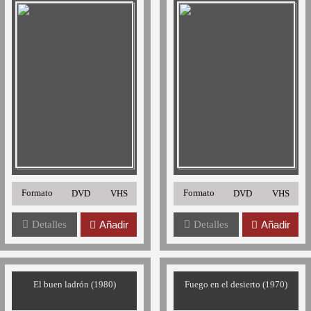
Formato
Formato
DVD
VHS
DVD
VHS
Detalles
Añadir
Detalles
Añadir
El buen ladrón (1980)
Fuego en el desierto (1970)