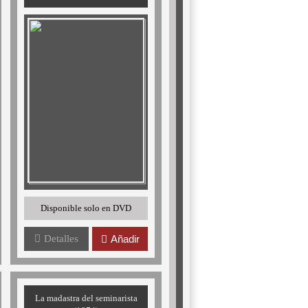
Disponible solo en DVD
Detalles
Añadir
La madastra del seminarista