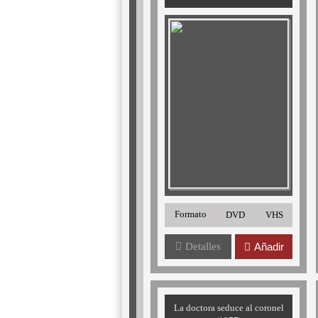
Formato
DVD
VHS
Detalles
Añadir
La doctora seduce al coronel