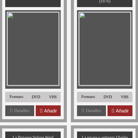
(1976)
Formato
Formato
DVD
VHS
DVD
VHS
Detalles
Añadir
Detalles
Añadir
La Perversa Señora Ward
La pícara y ardiente Ubalda