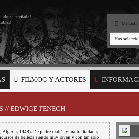
título no reseñado?
nibles!
Mi Lista
Has selecci
AS
FILMOG Y ACTORES
INFORMAC
STA
 // EDWIGE FENECH
Algeria, 1948). De padre maltés y madre italiana,
oncursos de belleza siendo muy joven y con tan solo