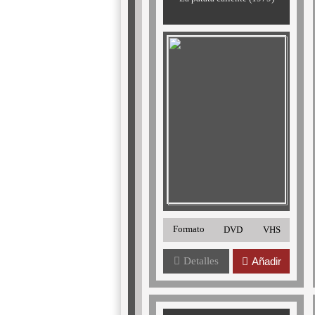
Formato
DVD
VHS
Detalles
Añadir