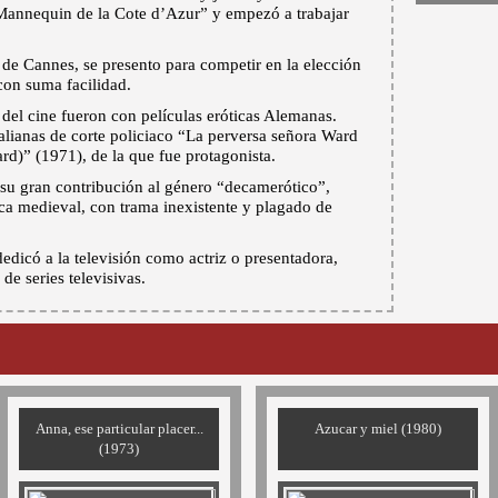
 Mannequin de la Cote d’Azur” y empezó a trabajar
 de Cannes, se presento para competir en la elección
con suma facilidad.
del cine fueron con películas eróticas Alemanas.
talianas de corte policiaco “La perversa señora Ward
ard)” (1971), de la que fue protagonista.
su gran contribución al género “decamerótico”,
a medieval, con trama inexistente y plagado de
dedicó a la televisión como actriz o presentadora,
de series televisivas.
Anna, ese particular placer...
Azucar y miel (1980)
(1973)