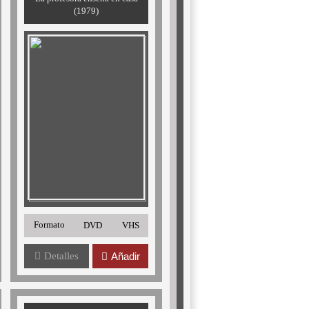
(1979)
Formato
DVD
VHS
Detalles
Añadir