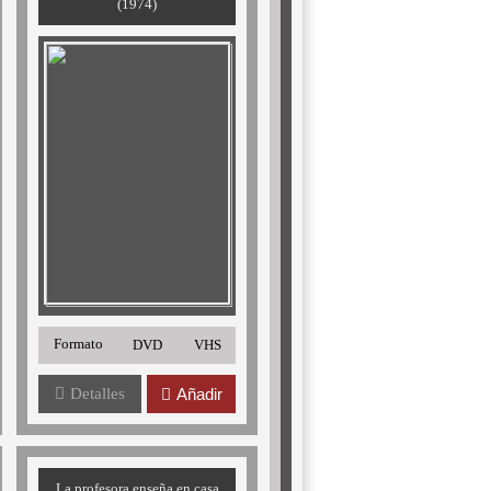
(1974)
Formato
DVD
VHS
Detalles
Añadir
La profesora enseña en casa