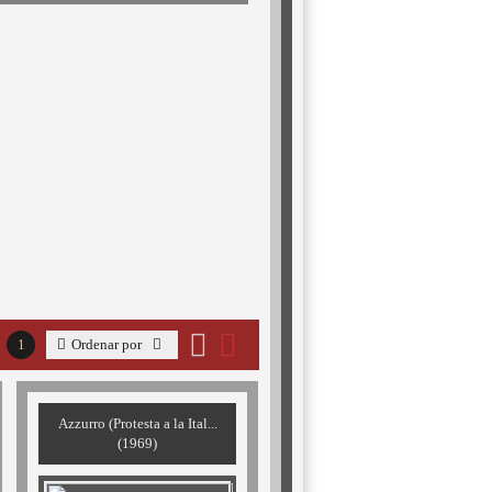
1
Ordenar por
Azzurro (Protesta a la Ital...
(1969)