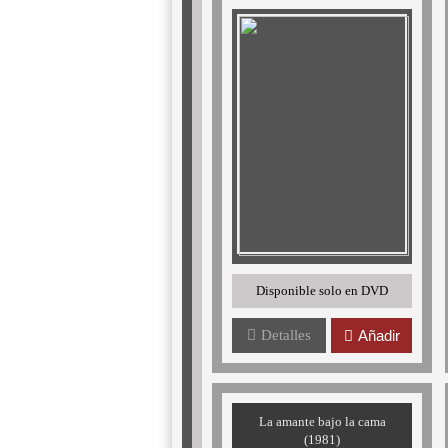
Disponible solo en DVD
Detalles
Añadir
La amante bajo la cama
(1981)