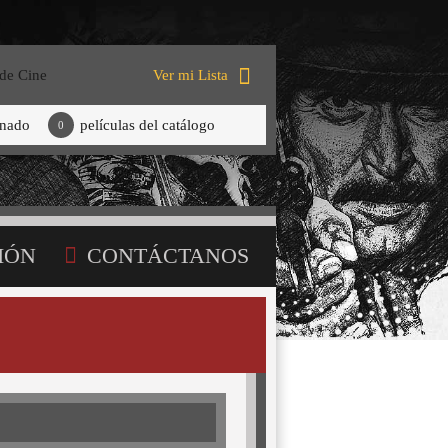
 de Cine
Ver mi Lista
onado
películas del catálogo
0
IÓN
CONTÁCTANOS