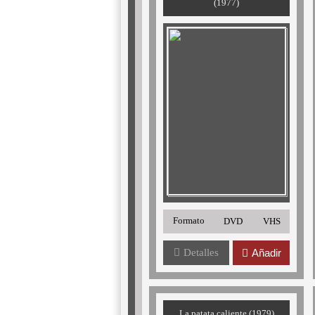
(1977)
Formato
DVD
VHS
Detalles
Añadir
La patata caliente (1979)