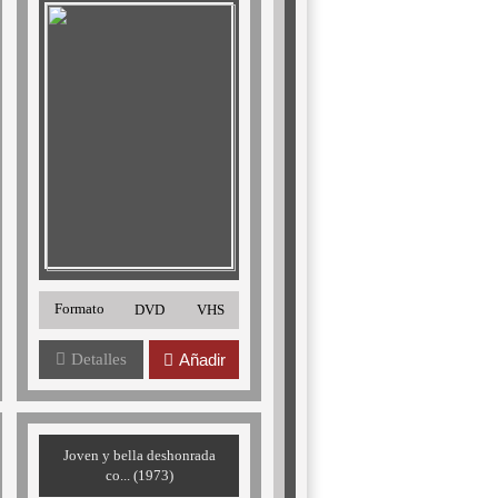
Formato
DVD
VHS
Detalles
Añadir
Joven y bella deshonrada
co... (1973)