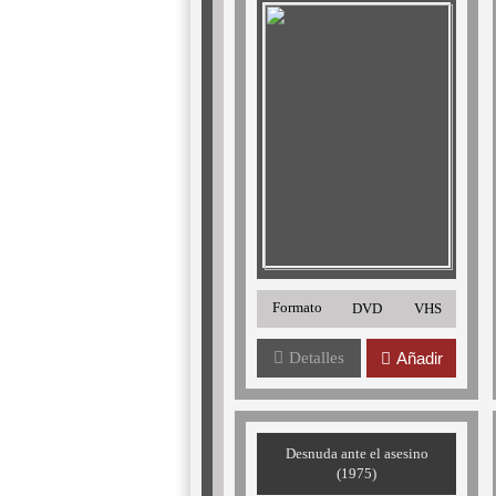
Formato
DVD
VHS
Detalles
Añadir
Desnuda ante el asesino
(1975)