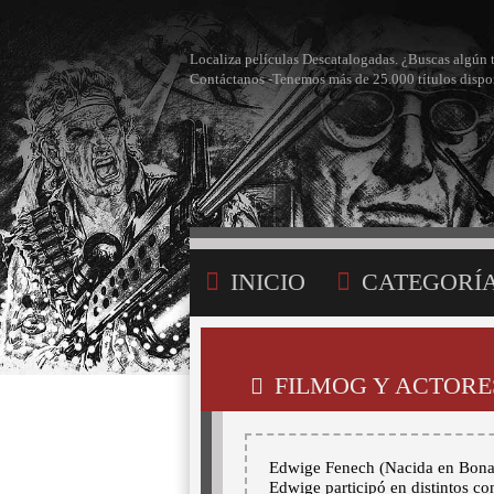
Localiza películas Descatalogadas. ¿Buscas algún 
Contáctanos -Tenemos más de 25.000 títulos dispo
INICIO
CATEGORÍ
BÚSQUEDA
MI LI
FILMOG Y ACTORES
Edwige Fenech (Nacida en Bona, 
Edwige participó en distintos c