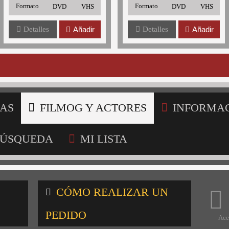
Formato
Formato
DVD
VHS
DVD
VHS
Detalles
Añadir
Detalles
Añadir
AS
FILMOG Y ACTORES
INFORMA
ÚSQUEDA
MI LISTA
CÓMO REALIZAR UN
PEDIDO
Ace