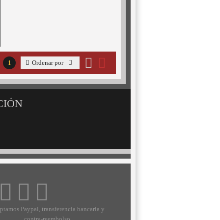
1
Ordenar por
CIÓN
ptamos Paypal, transferencia bancaria y
contra-reembolso