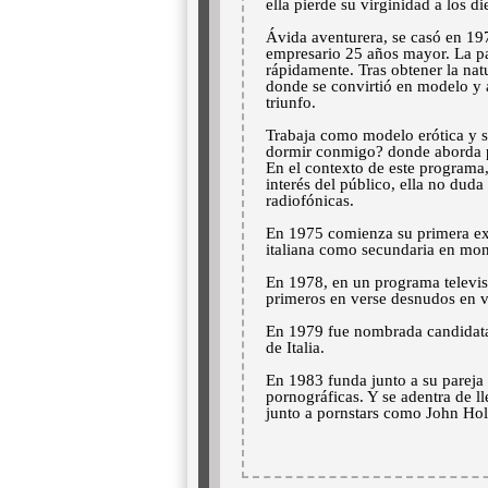
ella pierde su virginidad a los d
Ávida aventurera, se casó en 197
empresario 25 años mayor. La pa
rápidamente. Tras obtener la nat
donde se convirtió en modelo y 
triunfo.
Trabaja como modelo erótica y s
dormir conmigo? donde aborda por
En el contexto de este programa,
interés del público, ella no dud
radiofónicas.
En 1975 comienza su primera exp
italiana como secundaria en mo
En 1978, en un programa televis
primeros en verse desnudos en viv
En 1979 fue nombrada candidata o
de Italia.
En 1983 funda junto a su pareja
pornográficas. Y se adentra de 
junto a pornstars como John Hol