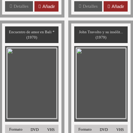
Detalles
Añadir
Detalles
Añadir
Encuentro de amor en Bali *
John Travolto y su insólit...
(1970)
(1979)
Formato
Formato
DVD
VHS
DVD
VHS