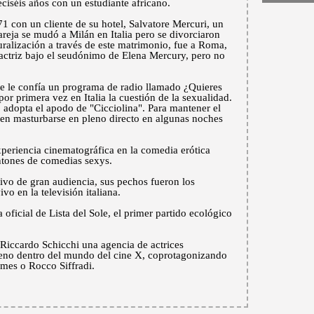
ieciséis años con un estudiante africano.
1 con un cliente de su hotel, Salvatore Mercuri, un
reja se mudó a Milán en Italia pero se divorciaron
uralización a través de este matrimonio, fue a Roma,
actriz bajo el seudónimo de Elena Mercury, pero no
e le confía un programa de radio llamado ¿Quieres
 primera vez en Italia la cuestión de la sexualidad.
 adopta el apodo de "Cicciolina". Para mantener el
a en masturbarse en pleno directo en algunas noches
eriencia cinematográfica en la comedia erótica
ntones de comedias sexys.
ivo de gran audiencia, sus pechos fueron los
o en la televisión italiana.
ficial de Lista del Sole, el primer partido ecológico
 Riccardo Schicchi una agencia de actrices
lleno dentro del mundo del cine X, coprotagonizando
mes o Rocco Siffradi.