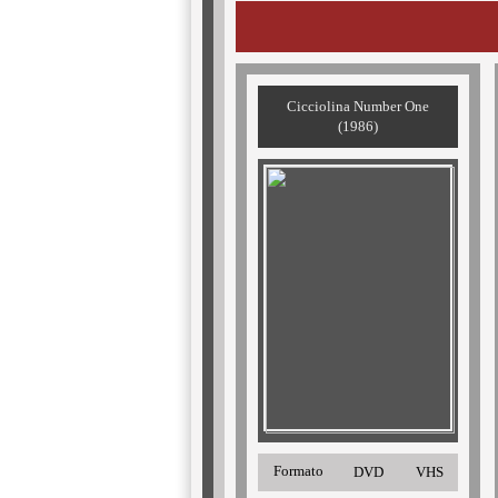
Cicciolina Number One
(1986)
Formato
DVD
VHS