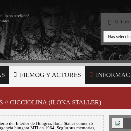
título no reseñado?
nibles!
Mi Lista
Has selecci
AS
FILMOG Y ACTORES
INFORMAC
STA
 // CICCIOLINA (ILONA STALLER)
terio del Interior de Hungría, Ilona Staller comenzó
 agencia húngara MTI en 1964. Según sus memorias,