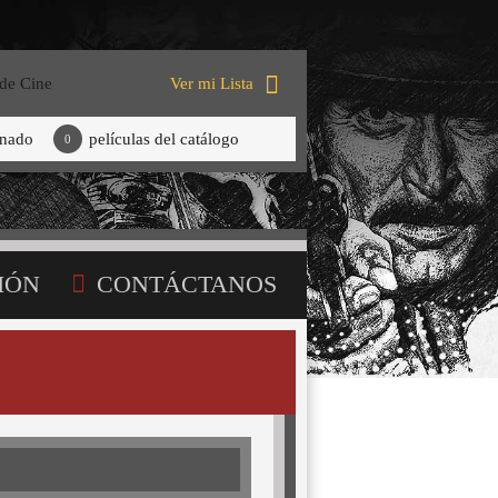
 de Cine
Ver mi Lista
onado
películas del catálogo
0
IÓN
CONTÁCTANOS