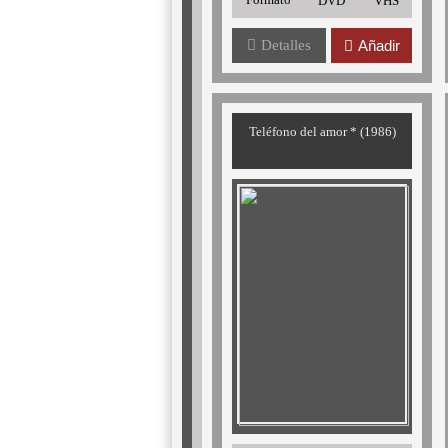
DVD
VHS
Detalles
Añadir
Teléfono del amor * (1986)