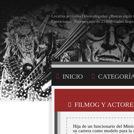
Localiza películas Descatalogadas. ¿Buscas algún 
Contáctanos -Tenemos más de 25.000 títulos dispo
INICIO
CATEGORÍ
BÚSQUEDA
MI LI
FILMOG Y ACTORES
Hija de un funcionario del Minis
su carrera como modelo para la