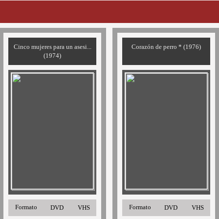
Cinco mujeres para un asesi...
Corazón de perro * (1976)
(1974)
Formato
Formato
DVD
VHS
DVD
VHS