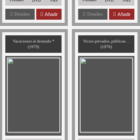
DVD
VHS
DVD
VHS
Detalles
Añadir
Detalles
Añadir
Vacaciones al desnudo *
Vicios privados, públicas ...
(1979)
(1976)