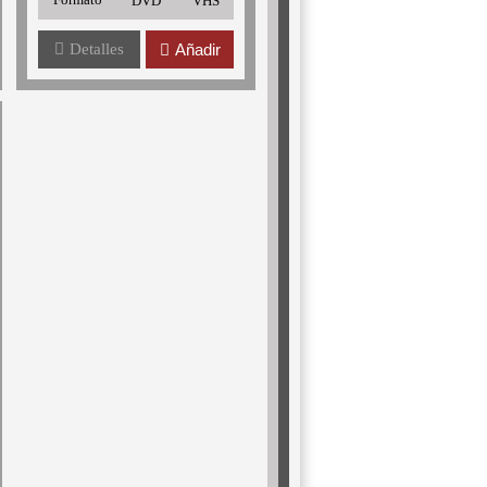
DVD
VHS
Detalles
Añadir