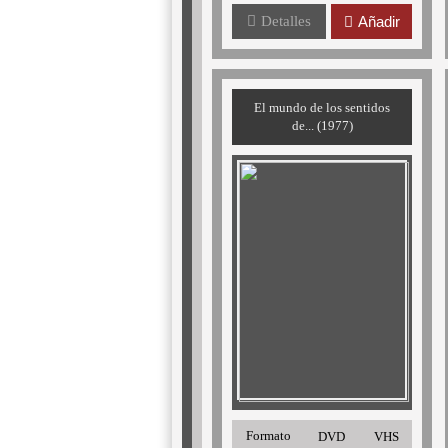
Detalles
Añadir
El mundo de los sentidos
de... (1977)
Formato
DVD
VHS