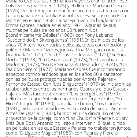
Mariano Ozores. Sus hermanos mayores eran el actor José
Luis Ozores (nacido en 1923) y el director Mariano Ozores
(1926).Desde temprana edad interpretó obras teatrales con
la compañía de su familia Puchol-Ozores. Se casó con Elisa
Montés en el año 1958. La pareja tuvo una hija, la actriz
Emma Ozores, nacida en el año 1961. Algunas de sus
muchas películas de los años 60 fueron “Los
Económicamente Débiles” (1960), con Tony Leblanc;
“Suspendido En Sirvengüenza” (1961).En los inicios de los
años 70 intervino en varias películas, todas con dirección y
guión de Mariano Ozores, junto a Lina Morgan, como “La
Graduada” (1971), “Dos Chicas De Revista” (1972), “Señora
Doctor” (1973), “La Descarriada” (1973), “Le Llamaban La
Madrina” (1973), “Fin De Semana Al Desnudo” (1974) y “Un
Día Con Sergio” (1977). Mariano Ozores fue incorporando
aspectos cómico-eróticos que en los años 80 alcanzaron
con las películas protagonizadas por Andrés Pajares y
Fernando Esteso. Con “Los Bingueros” (1979) se iniciaron las
colaboraciones entre los hermanos Ozores y el dúo Esteso-
Pajares. Más tarde estrenaron “Los Energéticos” (1979),
película en la que Antonio encarnó a un jeque árabe, “Yo
Hice A Roque III” (1980), parodia de boxeo, “Los Liantes”
(1981), historia de timadores en la Costa del Sol, o “Agítese
Antes De Usarla” (1983), humor en una clínica. En otros
proyectos de la pareja, como “Los Chulos” o “Padre No Hay
Más Que Dos”, Antonio no llegó a intervenir. Sí que lo hizo
en películas en las que Esteso y Pajares no trabajaron juntos,
como “El Liguero Mágico” (1980), con Pajares y Fiorella