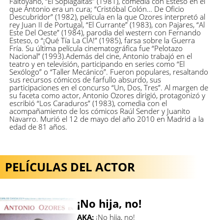
Faltoyano, “El Soplagaitas” (1981), comedia con Esteso en el
que Antonio era un cura; “Cristóbal Colón… De Oficio
Descubridor” (1982), película en la que Ozores interpretó al
rey Juan II de Portugal, “El Currante” (1983), con Pajares, “Al
Este Del Oeste” (1984), parodia del western con Fernando
Esteso, o “¡Qué Tía La CÍA!” (1985), farsa sobre la Guerra
Fría. Su última película cinematográfica fue “Pelotazo
Nacional” (1993).Además del cine, Antonio trabajó en el
teatro y en televisión, participando en series como “El
Sexólogo” o “Taller Mecánico”. Fueron populares, resaltando
sus recursos cómicos de farfullo absurdo, sus
participaciones en el concurso “Un, Dos, Tres”. Al margen de
su faceta como actor, Antonio Ozores dirigió, protagonizó y
escribió “Los Caraduros” (1983), comedia con el
acompañamiento de los cómicos Raúl Sender y Juanito
Navarro. Murió el 12 de mayo del año 2010 en Madrid a la
edad de 81 años.
PELÍCULAS DEL ACTOR
¡No hija, no!
AKA:
¡No hija, no!