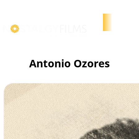
Localiza películas Descatalogadas. ¿Buscas algún título
no reseñado? Contáctanos -Tenemos más de 25.000
títulos disponibles!
Antonio Ozores