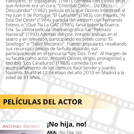
Faltoyano, “El Soplagaitas” (1981), comedia con Esteso en el
que Antonio era un cura; “Cristóbal Colón… De Oficio
Descubridor” (1982), película en la que Ozores interpretó al
rey Juan II de Portugal, “El Currante” (1983), con Pajares, “Al
Este Del Oeste” (1984), parodia del western con Fernando
Esteso, o “¡Qué Tía La CÍA!” (1985), farsa sobre la Guerra
Fría. Su última película cinematográfica fue “Pelotazo
Nacional” (1993).Además del cine, Antonio trabajó en el
teatro y en televisión, participando en series como “El
Sexólogo” o “Taller Mecánico”. Fueron populares, resaltando
sus recursos cómicos de farfullo absurdo, sus
participaciones en el concurso “Un, Dos, Tres”. Al margen de
su faceta como actor, Antonio Ozores dirigió, protagonizó y
escribió “Los Caraduros” (1983), comedia con el
acompañamiento de los cómicos Raúl Sender y Juanito
Navarro. Murió el 12 de mayo del año 2010 en Madrid a la
edad de 81 años.
PELÍCULAS DEL ACTOR
¡No hija, no!
AKA:
¡No hija, no!