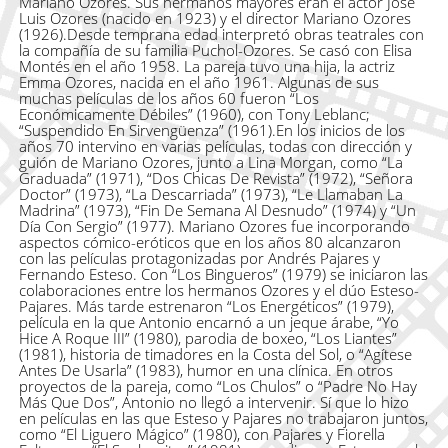
Mariano Ozores. Sus hermanos mayores eran el actor José
Luis Ozores (nacido en 1923) y el director Mariano Ozores
(1926).Desde temprana edad interpretó obras teatrales con
la compañía de su familia Puchol-Ozores. Se casó con Elisa
Montés en el año 1958. La pareja tuvo una hija, la actriz
Emma Ozores, nacida en el año 1961. Algunas de sus
muchas películas de los años 60 fueron “Los
Económicamente Débiles” (1960), con Tony Leblanc;
“Suspendido En Sirvengüenza” (1961).En los inicios de los
años 70 intervino en varias películas, todas con dirección y
guión de Mariano Ozores, junto a Lina Morgan, como “La
Graduada” (1971), “Dos Chicas De Revista” (1972), “Señora
Doctor” (1973), “La Descarriada” (1973), “Le Llamaban La
Madrina” (1973), “Fin De Semana Al Desnudo” (1974) y “Un
Día Con Sergio” (1977). Mariano Ozores fue incorporando
aspectos cómico-eróticos que en los años 80 alcanzaron
con las películas protagonizadas por Andrés Pajares y
Fernando Esteso. Con “Los Bingueros” (1979) se iniciaron las
colaboraciones entre los hermanos Ozores y el dúo Esteso-
Pajares. Más tarde estrenaron “Los Energéticos” (1979),
película en la que Antonio encarnó a un jeque árabe, “Yo
Hice A Roque III” (1980), parodia de boxeo, “Los Liantes”
(1981), historia de timadores en la Costa del Sol, o “Agítese
Antes De Usarla” (1983), humor en una clínica. En otros
proyectos de la pareja, como “Los Chulos” o “Padre No Hay
Más Que Dos”, Antonio no llegó a intervenir. Sí que lo hizo
en películas en las que Esteso y Pajares no trabajaron juntos,
como “El Liguero Mágico” (1980), con Pajares y Fiorella