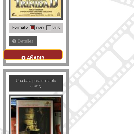
Formato
DVD
VHS
Detalles
AÑADIR
Una bala para el diablo
(1967)