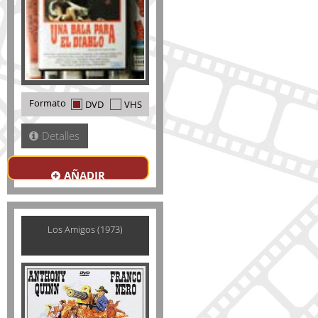
Formato
DVD
VHS
Detalles
AÑADIR
Los Amigos (1973)