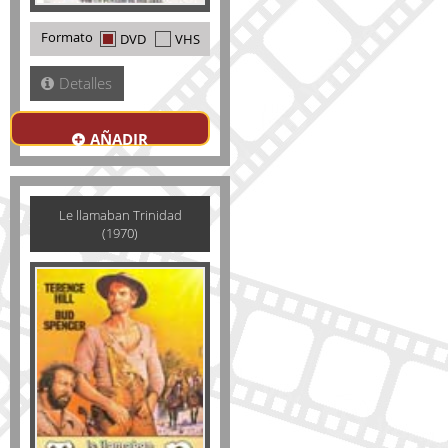
Formato
DVD
VHS
Detalles
AÑADIR
Le llamaban Trinidad
(1970)