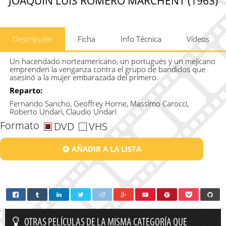
JOAQUÍN LUIS ROMERO MARCHENT (1963)
Descripción
Ficha
Info Técnica
Vídeos
Un hacendado norteamericano, un portugués y un mejicano
emprenden la venganza contra el grupo de bandidos que
asesinó a la mujer embarazada del primero.
Reparto:
Fernando Sancho, Geoffrey Horne, Massimo Carocci,
Roberto Undari, Claudio Undari
Formato
DVD
VHS
AÑADIR A LA LISTA
OTRAS PELÍCULAS DE LA MISMA CATEGORÍA QUE