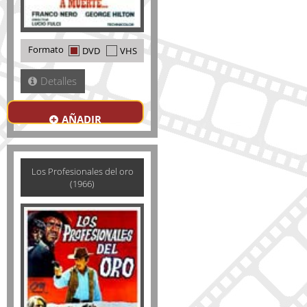
Formato
DVD
VHS
Detalles
AÑADIR
Los Profesionales del oro
(1966)