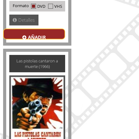
Formato
DVD
VHS
Detalles
AÑADIR
Las pistolas cantaron a
muerte (1966)