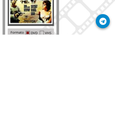
Formato
DVD
VHS
Detalles
AÑADIR
SÚSCRIBETE A NUESTRO BOLETÍN
Mantente informado sobre las últimas nosvedades
de nuestra web.