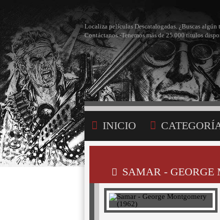
Localiza películas Descatalogadas. ¿Buscas algún 
Contáctanos -Tenemos más de 25.000 títulos dispo
INICIO
CATEGORÍ
BÚSQUEDA
MI LI
SAMAR - GEORGE 