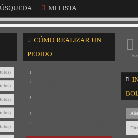
ÚSQUEDA
MI LISTA
CÓMO REALIZAR UN
PEDIDO
Ace
Consulta nuestro catálogo
tulos)
1
I
Selecciona los títulos que te interesan
2
tulos)
para crear tu lista de consultas
BO
Revisa tu lista y rellena el formulario
3
tulos)
con tus datos
Envíanos tu lista de consultas
tulos)
Aña
4
Te mandaremos el detalle del pedido
5
tulos)
con precios y condiciones de pago