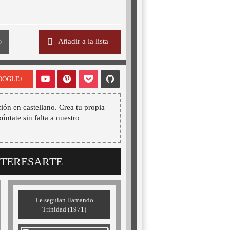
o
Añadir a la lista
OOGLE+
ión en castellano. Crea tu propia
púntate sin falta a nuestro
NTERESARTE
Le seguian llamando
Trinidad (1971)