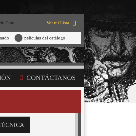
 de Cine
Ver mi Lista
onado
películas del catálogo
0
IÓN
CONTÁCTANOS
TÉCNICA