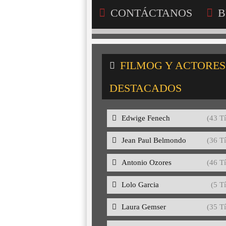
CONTÁCTANOS
B
FILMOG Y ACTORES
DESTACADOS
Edwige Fenech
(43 Tí
Jean Paul Belmondo
(36 Tí
Antonio Ozores
(46 Tí
Lolo Garcia
(5 Tí
Laura Gemser
(35 Tí