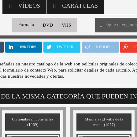
VÍDEOS
CARÁTULAS
sigue navegand
Formato
DVD
VHS
LINKEDIN
TWITTER
REDDIT
G
señadas en nuestro catalogo de la web son películas originales de colecc
 el formulario de contacto Web, para solicitar detalles de cada articulo. A
odas nuestras novedades y ofertas.
 DE LA MISMA CATEGORÍA QUE PUEDEN I
Un hombre impone la ley
Mannaja (El valle de la
(1969)
mue... (1977)