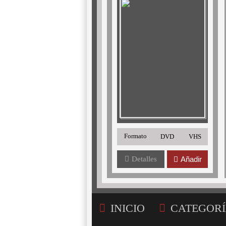
Formato
DVD
VHS
Detalles
Añadir
INICIO
CATEGORÍ