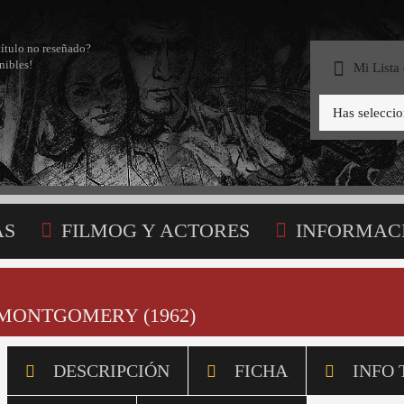
título no reseñado?
nibles!
Mi Lista
Has selecci
AS
FILMOG Y ACTORES
INFORMAC
STA
MONTGOMERY (1962)
DESCRIPCIÓN
FICHA
INFO 