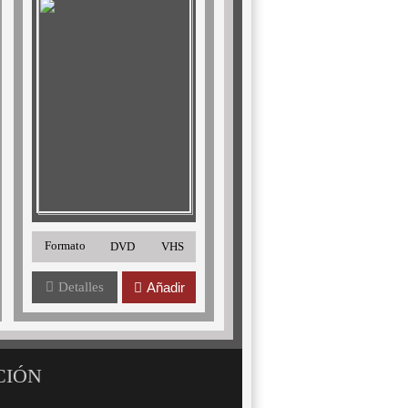
Formato
DVD
VHS
Detalles
Añadir
CIÓN