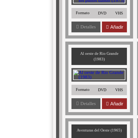
Formato
DVD
VHS
Detalles
Añadir
Al oeste de Rio Grande
(1983)
Formato
DVD
VHS
Detalles
Añadir
Aventuras del Oeste (1965)