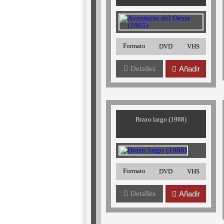
Formato
DVD
VHS
Detalles
Añadir
Brazo largo (1988)
Formato
DVD
VHS
Detalles
Añadir