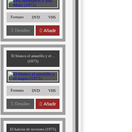
Formato
DVD
VHS
Detalles
Añadir
El blanco el amarillo y el ...
(1975)
Formato
DVD
VHS
Detalles
Añadir
El halcón de invierno (1975)