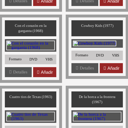
Detalles
Añadir
Detalles
Añadir
Con el corazón en la
Cowboy Kids (1977)
garganta (1968)
Formato
DVD
VHS
Formato
DVD
VHS
Detalles
Añadir
Detalles
Añadir
Cuatro tios de Texas (1963)
De la horca a la frontera
(1967)