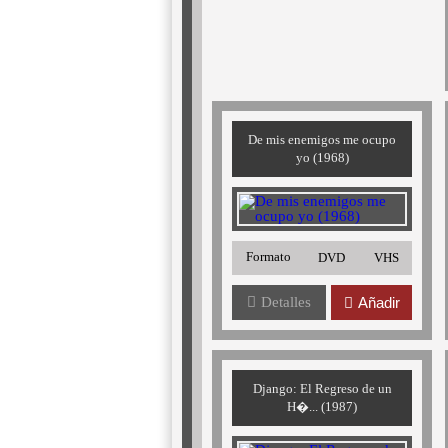
De mis enemigos me ocupo
yo (1968)
Formato
DVD
VHS
Detalles
Añadir
Django: El Regreso de un
H�... (1987)