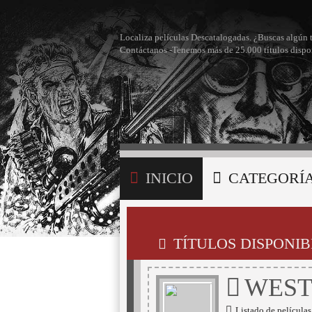
Localiza películas Descatalogadas. ¿Buscas algún 
Contáctanos -Tenemos más de 25.000 títulos dispo
INICIO
CATEGORÍ
BÚSQUEDA
MI LI
TÍTULOS DISPONIB
WES
Listado de película