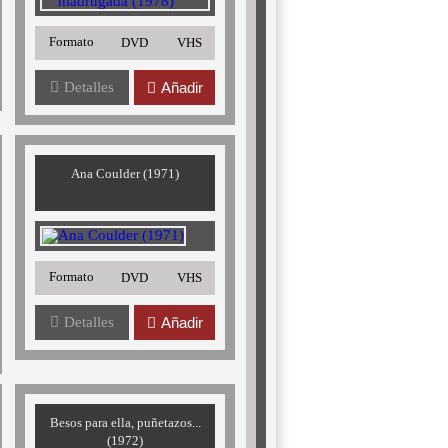
Formato
DVD
VHS
Detalles
Añadir
Ana Coulder (1971)
Formato
DVD
VHS
Detalles
Añadir
Besos para ella, puñetazos...
(1972)