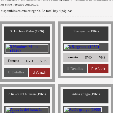
mos entre nuestros contactos.
disponibles en esta categoría. En total hay 4 páginas
3 Hombres Malos (1926)
3 Sargentos (1962)
Formato
DVD
VHS
Formato
DVD
VHS
Detalles
Añadir
Detalles
Añadir
A través del huracán (1965)
Adiós gringo (1966)