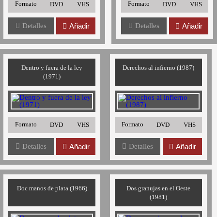
Formato
Formato
DVD
VHS
DVD
VHS
Detalles
Añadir
Detalles
Añadir
Dentro y fuera de la ley
Derechos al infierno (1987)
(1971)
Formato
Formato
DVD
VHS
DVD
VHS
Detalles
Añadir
Detalles
Añadir
Doc manos de plata (1966)
Dos granujas en el Oeste
(1981)