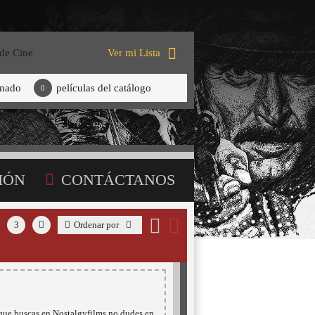
 de Cine
Ver mi Lista
onado
películas del catálogo
0
IÓN
CONTÁCTANOS
3
Ordenar por
 que buscas en Nostalgyfilms no dudes en