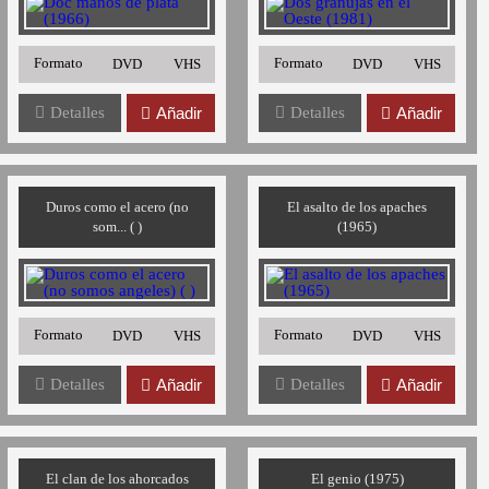
Formato
Formato
DVD
VHS
DVD
VHS
Detalles
Añadir
Detalles
Añadir
Duros como el acero (no
El asalto de los apaches
som... ( )
(1965)
Formato
Formato
DVD
VHS
DVD
VHS
Detalles
Añadir
Detalles
Añadir
El clan de los ahorcados
El genio (1975)