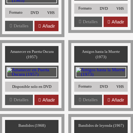
Formato
DVD
VHS
Formato
DVD
VHS
Detalles
Añadir
Detalles
Añadir
Amanecer en Puerta Oscura
Amigos hasta la Muerte
(1957)
(1973)
Formato
Disponible solo en DVD
DVD
VHS
Detalles
Añadir
Detalles
Añadir
Bandidos (1968)
Bandidos de leyenda (1967)