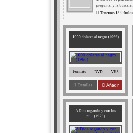
preguntar y la buscare
Tenemos 184 títulos 
1000 dolares al negro (1966)
Formato
DVD
VHS
Detalles
Añadir
A Dios rogando y con los
pu... (1973)