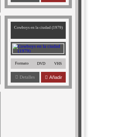
Cowboys en la ciudad (1979)
Formato
DVD
VHS
Detalles
Añadir