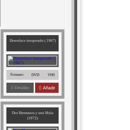
Desenlace inesperado ( 1967)
Formato
DVD
VHS
Detalles
Añadir
Dos Hermanos y una Mula
(1972)