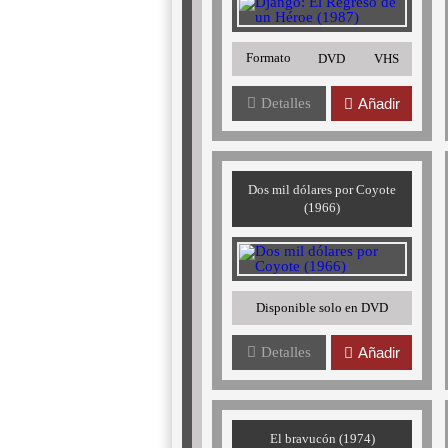
Formato
DVD
VHS
Detalles
Añadir
Dos mil dólares por Coyote
(1966)
Disponible solo en DVD
Detalles
Añadir
El bravucón (1974)