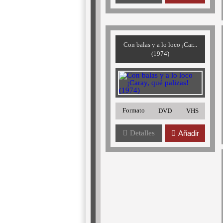
Con balas y a lo loco ¡Car...
(1974)
Formato
DVD
VHS
Detalles
Añadir