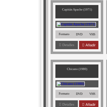
Capitán Apache (1971)
Formato
DVD
VHS
Detalles
Añadir
Chicano (1980)
Formato
DVD
VHS
Detalles
Añadir