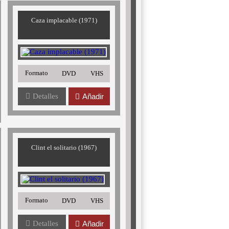
Caza implacable (1971)
Formato
DVD
VHS
Detalles
Añadir
Clint el solitario (1967)
Formato
DVD
VHS
Detalles
Añadir