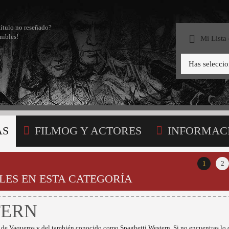
título no reseñado?
nibles!
Mi Lista
Has selecci
AS
FILMOG Y ACTORES
INFORMAC
STA
1
2
LES EN ESTA CATEGORÍA
TERN
s de Vaqueros y del también conocido como Spaghetti Western. Si no encuentras lo