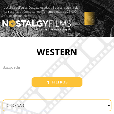
Localiza películas Descatalogadas. ¿Buscas algún título
no reseñado? Contáctanos -Tenemos más de 25.000
títulos disponibles!
WESTERN
FILTROS