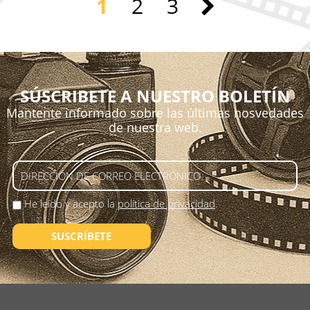
1
2
3
SÚSCRIBETE A NUESTRO BOLETÍN
Mantente informado sobre las últimas nosvedades
de nuestra web.
He leído y acepto la
política de privacidad
.
SUSCRÍBETE