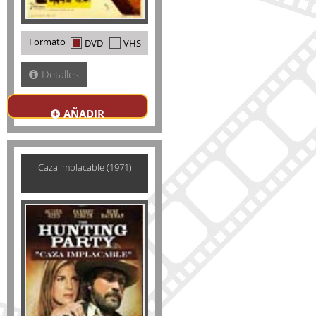
Formato
DVD
VHS
Detalles
AÑADIR
Caza implacable (1971)