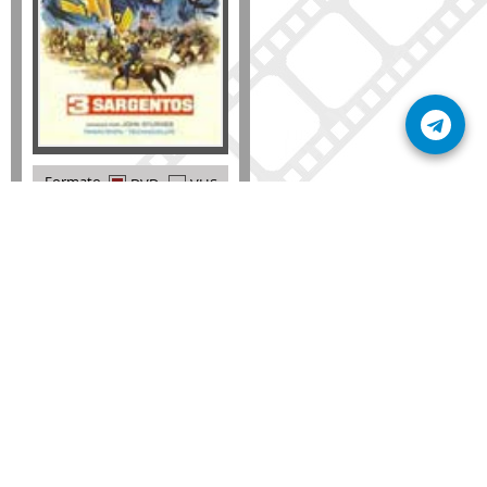
Formato
DVD
VHS
Detalles
AÑADIR
SÚSCRIBETE A NUESTRO BOLETÍN
Mantente informado sobre las últimas nosvedades