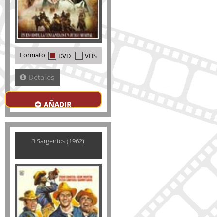
Formato
DVD
VHS
Detalles
AÑADIR
3 Sargentos (1962)