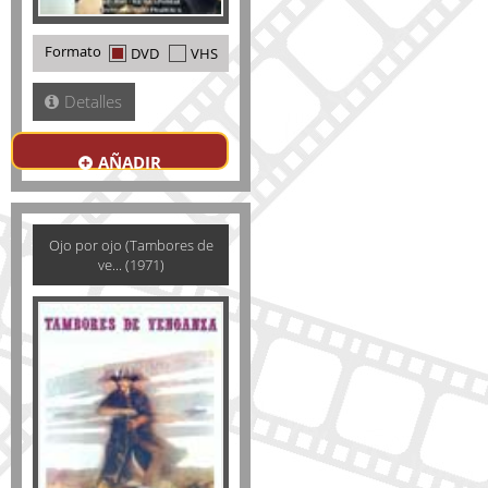
Formato
DVD
VHS
Detalles
AÑADIR
Ojo por ojo (Tambores de
ve... (1971)