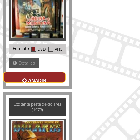
Formato
DVD
VHS
Detalles
AÑADIR
Excitante peste de dólares
(1973)