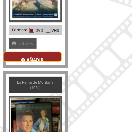
Formato
DVD
VHS
Detalles
AÑADIR
La Reina de Montana
(1954)