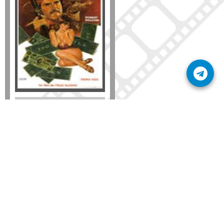
Formato
DVD
VHS
Detalles
AÑADIR