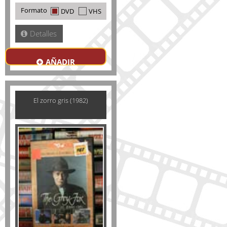
Formato
DVD
VHS
Detalles
AÑADIR
El zorro gris (1982)