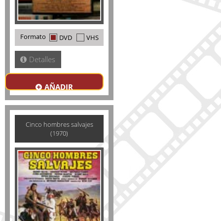
Formato
DVD
VHS
Detalles
AÑADIR
Cinco hombres salvajes
(1970)