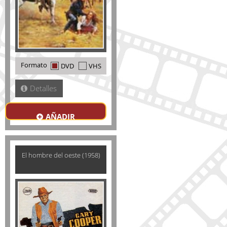
Formato
DVD
VHS
Detalles
AÑADIR
El hombre del oeste (1958)