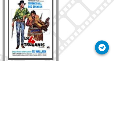
Formato
DVD
VHS
Detalles
AÑADIR