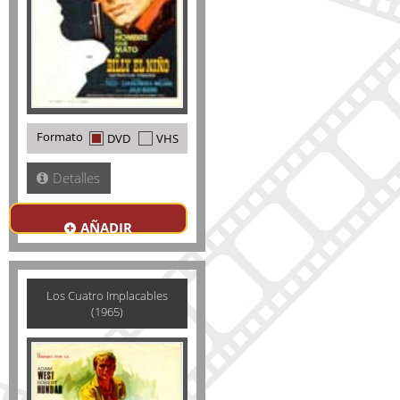
Formato
DVD
VHS
Detalles
AÑADIR
Los Cuatro Implacables
(1965)