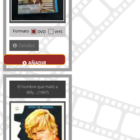
Formato
DVD
VHS
Detalles
AÑADIR
El hombre que mató a
Billy... (1967)