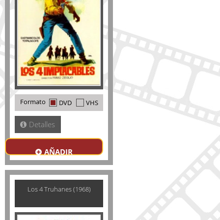
Formato
DVD
VHS
Detalles
AÑADIR
Los 4 Truhanes (1968)