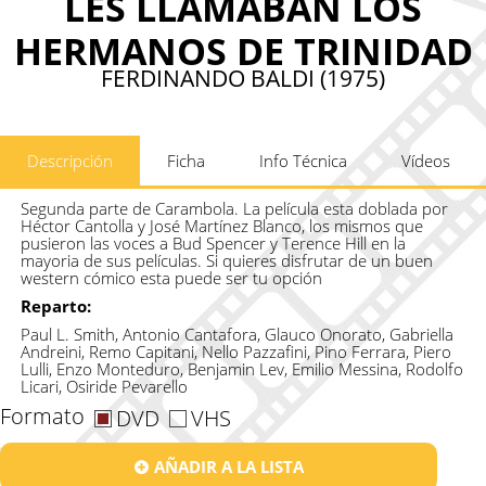
LES LLAMABAN LOS
HERMANOS DE TRINIDAD
FERDINANDO BALDI (1975)
Descripción
Ficha
Info Técnica
Vídeos
Segunda parte de Carambola. La película esta doblada por
Héctor Cantolla y José Martínez Blanco, los mismos que
pusieron las voces a Bud Spencer y Terence Hill en la
mayoria de sus películas. Si quieres disfrutar de un buen
western cómico esta puede ser tu opción
Reparto:
Paul L. Smith, Antonio Cantafora, Glauco Onorato, Gabriella
Andreini, Remo Capitani, Nello Pazzafini, Pino Ferrara, Piero
Lulli, Enzo Monteduro, Benjamin Lev, Emilio Messina, Rodolfo
Licari, Osiride Pevarello
Formato
DVD
VHS
AÑADIR A LA LISTA