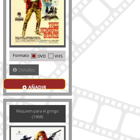
Formato
DVD
VHS
Detalles
AÑADIR
Réquiem para el gringo
(1968)