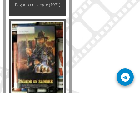
Pagado en sangre (1971)
Formato
DVD
VHS
Detalles
AÑADIR