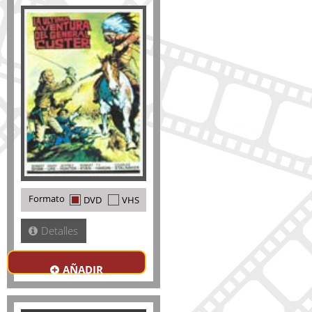
Formato
DVD
VHS
Detalles
AÑADIR