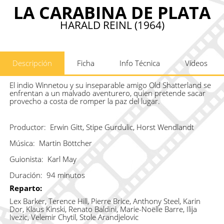
LA CARABINA DE PLATA
HARALD REINL (1964)
Descripción
Ficha
Info Técnica
Vídeos
El indio Winnetou y su inseparable amigo Old Shatterland se
enfrentan a un malvado aventurero, quien pretende sacar
provecho a costa de romper la paz del lugar.
Productor:
Erwin Gitt, Stipe Gurdulic, Horst Wendlandt
Música:
Martin Böttcher
Guionista:
Karl May
Duración:
94 minutos
Reparto:
Lex Barker, Terence Hill, Pierre Brice, Anthony Steel, Karin
Dor, Klaus Kinski, Renato Baldini, Marie-Noëlle Barre, Ilija
Ivezic, Velemir Chytil, Stole Arandjelovic