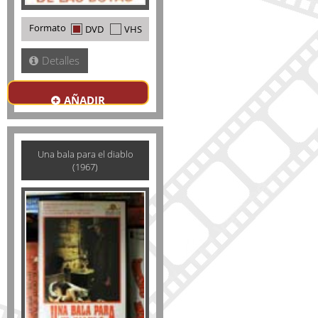
Formato
DVD
VHS
Detalles
AÑADIR
Una bala para el diablo
(1967)