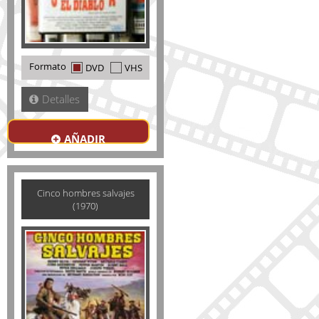
Formato
DVD
VHS
Detalles
AÑADIR
Cinco hombres salvajes
(1970)