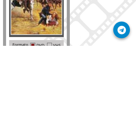
Formato
DVD
VHS
Detalles
AÑADIR
SÚSCRIBETE A NUESTRO BOLETÍN
Mantente informado sobre las últimas nosvedades
de nuestra web.