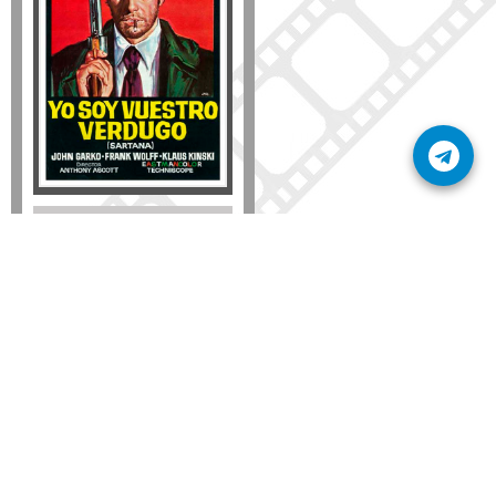
Formato
DVD
VHS
Detalles
AÑADIR
SÚSCRIBETE A NUESTRO BOLETÍN