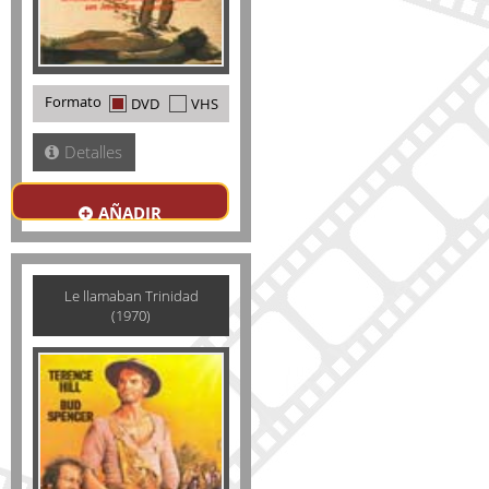
Formato
DVD
VHS
Detalles
AÑADIR
Le llamaban Trinidad
(1970)