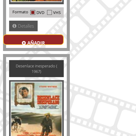
Formato
DVD
VHS
Detalles
AÑADIR
Desenlace inesperado (
1967)