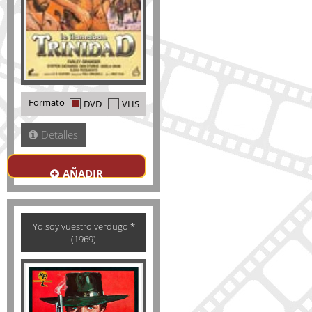
Formato
DVD
VHS
Detalles
AÑADIR
Yo soy vuestro verdugo *
(1969)