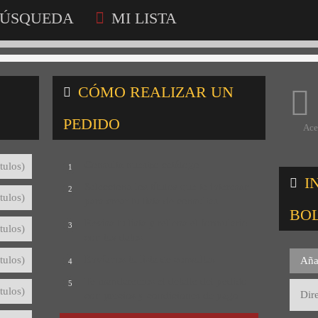
ÚSQUEDA
MI LISTA
CÓMO REALIZAR UN
PEDIDO
Ace
Consulta nuestro catálogo
tulos)
1
I
Selecciona los títulos que te interesan
2
tulos)
para crear tu lista de consultas
BO
Revisa tu lista y rellena el formulario
3
tulos)
con tus datos
Envíanos tu lista de consultas
tulos)
Aña
4
Te mandaremos el detalle del pedido
5
tulos)
con precios y condiciones de pago