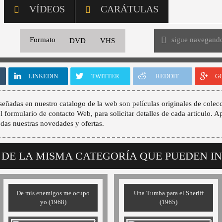
VÍDEOS
CARÁTULAS
sigue navegand
Formato
DVD
VHS
LINKEDIN
TWITTER
REDDIT
G
señadas en nuestro catalogo de la web son películas originales de colecc
 el formulario de contacto Web, para solicitar detalles de cada articulo. A
odas nuestras novedades y ofertas.
 DE LA MISMA CATEGORÍA QUE PUEDEN I
De mis enemigos me ocupo
Una Tumba para el Sheriff
yo (1968)
(1965)