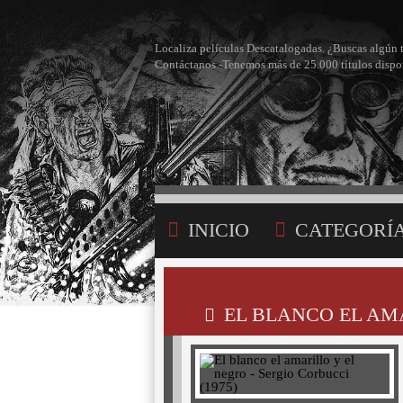
Localiza películas Descatalogadas. ¿Buscas algún 
Contáctanos -Tenemos más de 25.000 títulos dispo
INICIO
CATEGORÍ
BÚSQUEDA
MI LI
EL BLANCO EL AMA