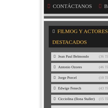
CONTÁCTANOS
B
FILMOG Y ACTORES
DESTACADOS
Jean Paul Belmondo
(36 Tí
Antonio Ozores
(46 Tí
Jorge Porcel
(10 Tí
Edwige Fenech
(43 Tí
Cicciolina (Ilona Staller)
(15 Tí