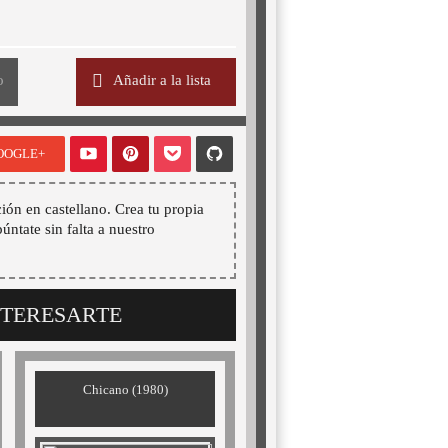
o
Añadir a la lista
OOGLE+
ión en castellano. Crea tu propia
púntate sin falta a nuestro
NTERESARTE
Chicano (1980)