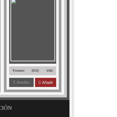
Formato
DVD
VHS
Detalles
Añadir
CIÓN