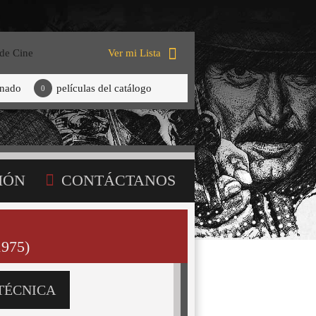
 de Cine
Ver mi Lista
onado
películas del catálogo
0
IÓN
CONTÁCTANOS
975)
TÉCNICA