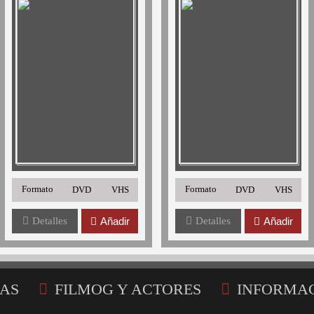
Formato
Formato
DVD
VHS
DVD
VHS
Detalles
Añadir
Detalles
Añadir
AS
FILMOG Y ACTORES
INFORMA