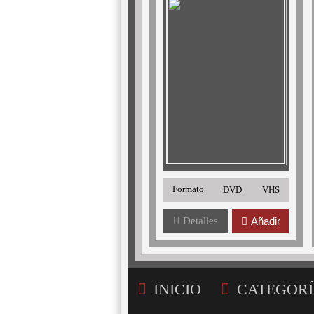
Formato
DVD
VHS
Detalles
Añadir
INICIO
CATEGORÍ