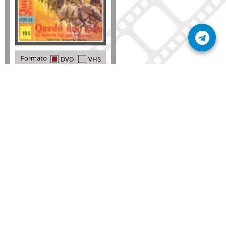
Formato
DVD
VHS
Detalles
AÑADIR
SÚSCRIBETE A NUESTRO BOLETÍN
Mantente informado sobre las últimas nosvedades
de nuestra web.