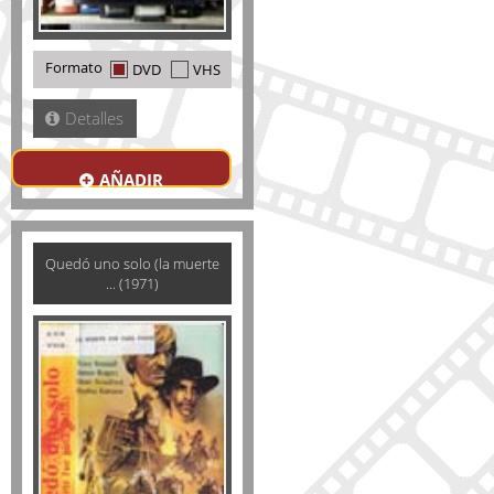
Formato
DVD
VHS
Detalles
AÑADIR
Quedó uno solo (la muerte
... (1971)