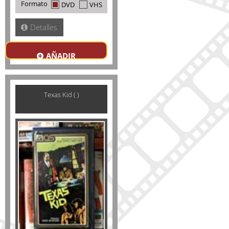
Formato
DVD
VHS
Detalles
AÑADIR
Texas Kid ( )