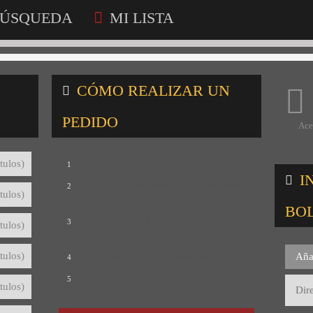
ÚSQUEDA
MI LISTA
CÓMO REALIZAR UN
PEDIDO
Ace
Consulta nuestro catálogo
tulos)
1
I
Selecciona los títulos que te interesan
2
tulos)
para crear tu lista de consultas
BO
Revisa tu lista y rellena el formulario
3
tulos)
con tus datos
Envíanos tu lista de consultas
tulos)
Aña
4
Te mandaremos el detalle del pedido
5
tulos)
con precios y condiciones de pago