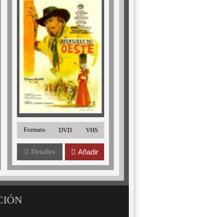
Formato
DVD
VHS
Detalles
Añadir
CIÓN