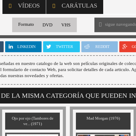
VÍDEOS
CARÁTULAS
sigue navegand
Formato
DVD
VHS
LINKEDIN
TWITTER
REDDIT
G
señadas en nuestro catalogo de la web son películas originales de colecc
 el formulario de contacto Web, para solicitar detalles de cada articulo. A
odas nuestras novedades y ofertas.
 DE LA MISMA CATEGORÍA QUE PUEDEN I
Ojo por ojo (Tambores de
Mad Morgan (1976)
ve... (1971)