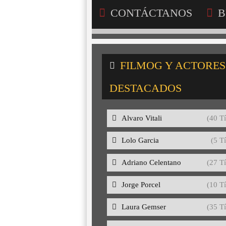
CONTÁCTANOS
B
FILMOG Y ACTORES
DESTACADOS
Alvaro Vitali
(40 Tí
Lolo Garcia
(5 Tí
Adriano Celentano
(27 Tí
Jorge Porcel
(10 Tí
Laura Gemser
(35 Tí