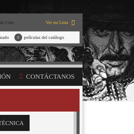
 de Cine
Ver mi Lista
onado
películas del catálogo
0
IÓN
CONTÁCTANOS
TÉCNICA