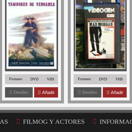
Formato
Formato
DVD
VHS
DVD
VHS
Detalles
Añadir
Detalles
Añadir
AS
FILMOG Y ACTORES
INFORMA