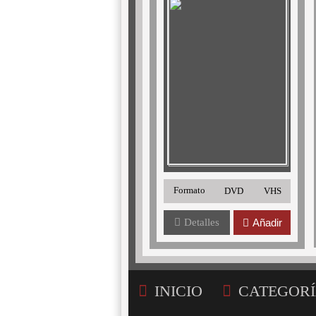
Formato
DVD
VHS
Detalles
Añadir
INICIO
CATEGORÍ