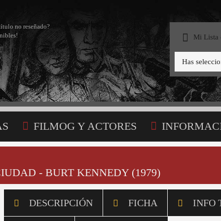
título no reseñado?
nibles!
Mi Lista
Has selecci
AS
FILMOG Y ACTORES
INFORMAC
STA
IUDAD - BURT KENNEDY (1979)
DESCRIPCIÓN
FICHA
INFO 