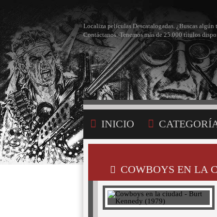
Localiza películas Descatalogadas. ¿Buscas algún 
Contáctanos -Tenemos más de 25.000 títulos dispo
INICIO
CATEGORÍ
BÚSQUEDA
MI LI
COWBOYS EN LA C