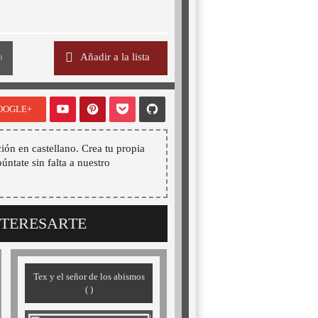
o
Añadir a la lista
OOGLE+
ión en castellano. Crea tu propia
púntate sin falta a nuestro
NTERESARTE
Tex y el señor de los abismos
( )