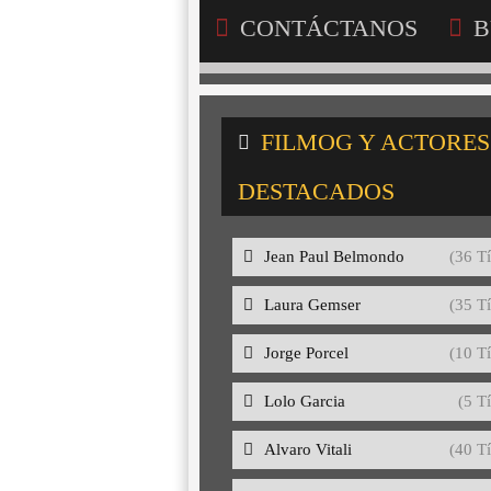
CONTÁCTANOS
B
FILMOG Y ACTORES
DESTACADOS
Jean Paul Belmondo
(36 Tí
Laura Gemser
(35 Tí
Jorge Porcel
(10 Tí
Lolo Garcia
(5 Tí
Alvaro Vitali
(40 Tí