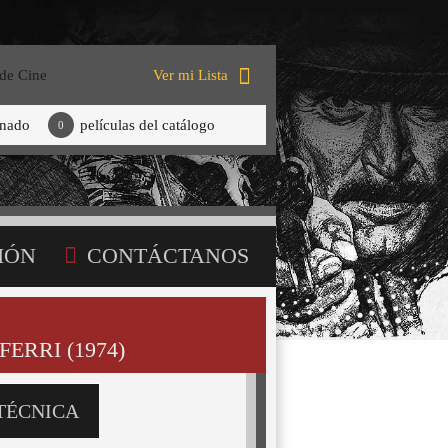
 de Cine
Ver mi Lista
onado
películas del catálogo
0
IÓN
CONTÁCTANOS
ERRI (1974)
TÉCNICA