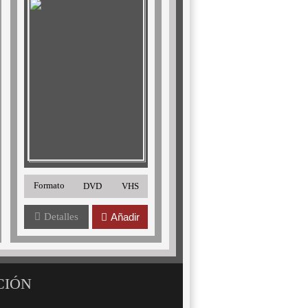
Formato
DVD
VHS
Detalles
Añadir
CIÓN