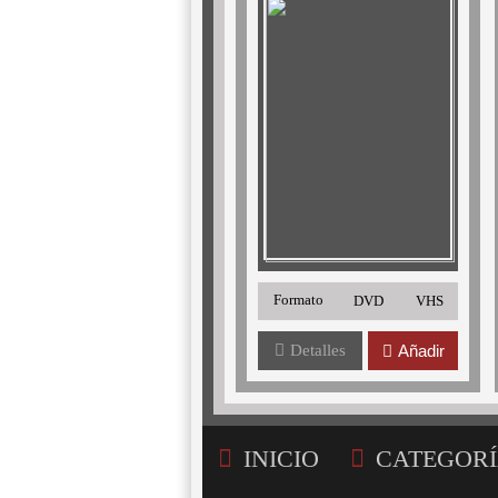
Formato
DVD
VHS
Detalles
Añadir
INICIO
CATEGORÍ