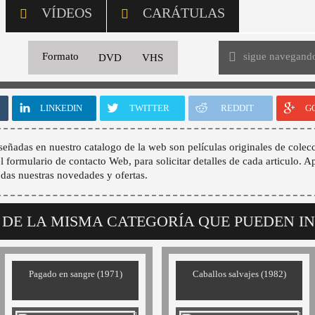
VÍDEOS
CARÁTULAS
sigue navegand
Formato
DVD
VHS
LINKEDIN
TWITTER
REDDIT
G
señadas en nuestro catalogo de la web son películas originales de colecc
 el formulario de contacto Web, para solicitar detalles de cada articulo. A
odas nuestras novedades y ofertas.
 DE LA MISMA CATEGORÍA QUE PUEDEN I
Pagado en sangre (1971)
Caballos salvajes (1982)