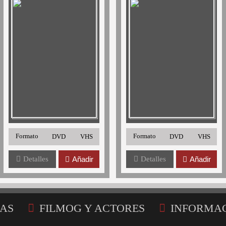
Formato
Formato
DVD
VHS
DVD
VHS
Detalles
Añadir
Detalles
Añadir
AS
FILMOG Y ACTORES
INFORMA