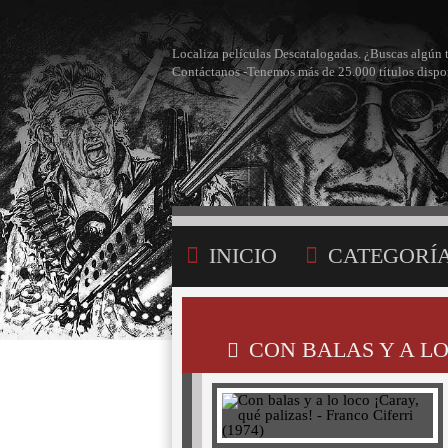
Localiza películas Descatalogadas. ¿Buscas algún 
Contáctanos -Tenemos más de 25.000 títulos dispo
INICIO
CATEGORÍ
BÚSQUEDA
MI LI
CON BALAS Y A LO 