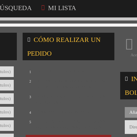
ÚSQUEDA
MI LISTA
CÓMO REALIZAR UN
PEDIDO
Ace
Consulta nuestro catálogo
tulos)
1
I
Selecciona los títulos que te interesan
2
tulos)
para crear tu lista de consultas
BO
Revisa tu lista y rellena el formulario
3
tulos)
con tus datos
Envíanos tu lista de consultas
tulos)
Aña
4
Te mandaremos el detalle del pedido
5
tulos)
con precios y condiciones de pago