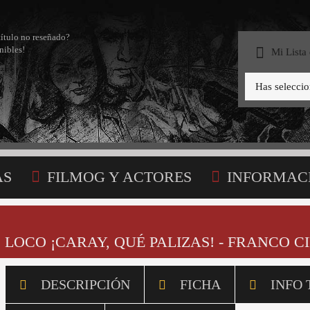
título no reseñado?
nibles!
Mi Lista
Has selecci
AS
FILMOG Y ACTORES
INFORMAC
STA
LOCO ¡CARAY, QUÉ PALIZAS! - FRANCO CIF
DESCRIPCIÓN
FICHA
INFO 