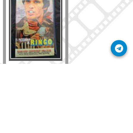
Formato
DVD
VHS
Detalles
AÑADIR