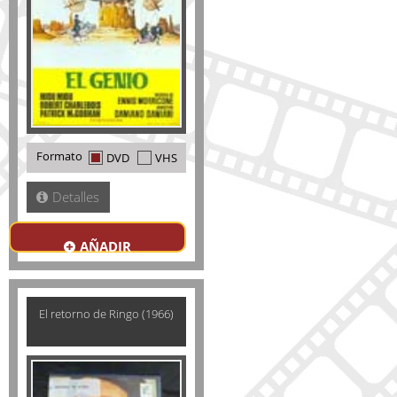
Formato
DVD
VHS
Detalles
AÑADIR
El retorno de Ringo (1966)