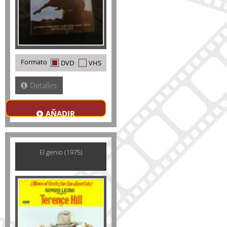
Formato
DVD
VHS
Detalles
AÑADIR
El genio (1975)