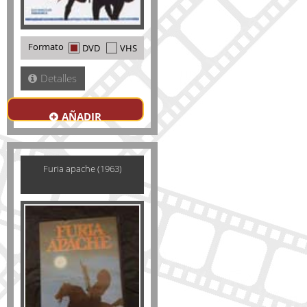
Formato
DVD
VHS
Detalles
AÑADIR
Furia apache (1963)