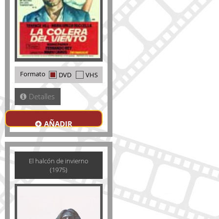
Formato
DVD
VHS
Detalles
AÑADIR
El halcón de invierno
(1975)