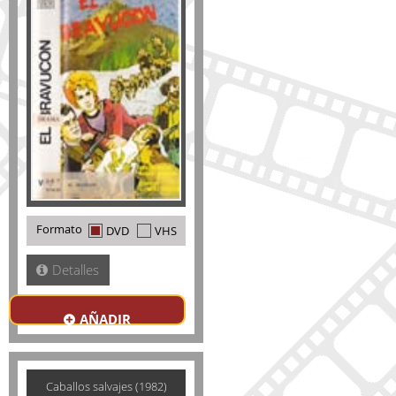
Formato
DVD
VHS
Detalles
AÑADIR
Caballos salvajes (1982)