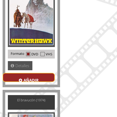
Formato
DVD
VHS
Detalles
AÑADIR
El bravucón (1974)