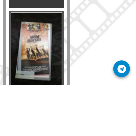
Formato
DVD
VHS
Detalles
AÑADIR