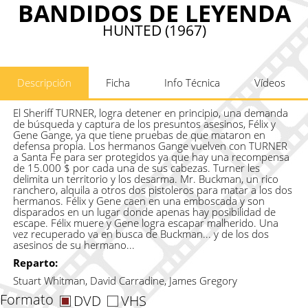
BANDIDOS DE LEYENDA
HUNTED (1967)
Descripción
Ficha
Info Técnica
Vídeos
El Sheriff TURNER, logra detener en principio, una demanda
de búsqueda y captura de los presuntos asesinos, Félix y
Gene Gange, ya que tiene pruebas de que mataron en
defensa propia. Los hermanos Gange vuelven con TURNER
a Santa Fe para ser protegidos ya que hay una recompensa
de 15.000 $ por cada una de sus cabezas. Turner les
delimita un territorio y los desarma. Mr. Buckman, un rico
ranchero, alquila a otros dos pistoleros para matar a los dos
hermanos. Félix y Gene caen en una emboscada y son
disparados en un lugar donde apenas hay posibilidad de
escape. Félix muere y Gene logra escapar malherido. Una
vez recuperado va en busca de Buckman... y de los dos
asesinos de su hermano...
Reparto:
Stuart Whitman, David Carradine, James Gregory
Formato
DVD
VHS