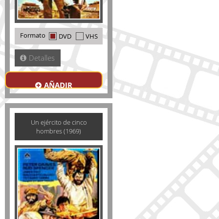
Formato
DVD
VHS
Detalles
AÑADIR
Un ejército de cinco
hombres (1969)