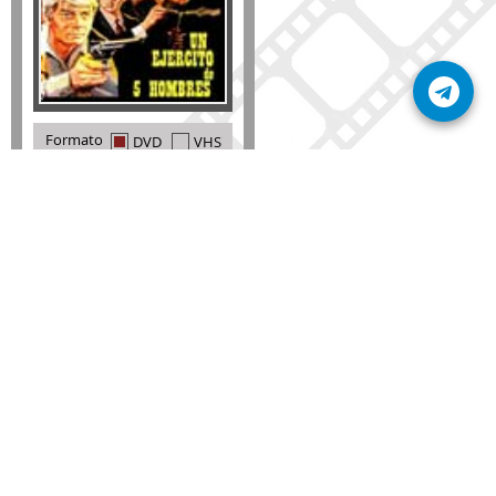
Formato
DVD
VHS
Detalles
AÑADIR
SÚSCRIBETE A NUESTRO BOLETÍN
Mantente informado sobre las últimas nosvedades
de nuestra web.