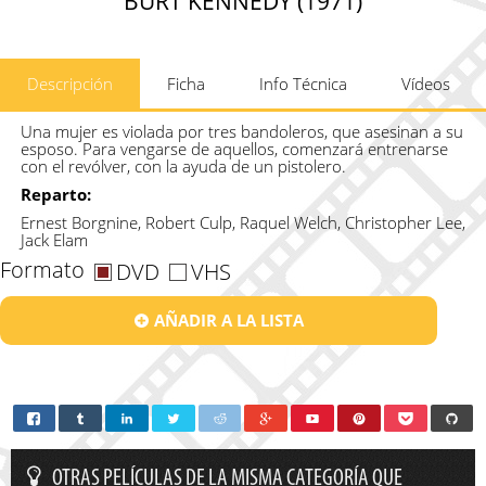
BURT KENNEDY (1971)
Descripción
Ficha
Info Técnica
Vídeos
Una mujer es violada por tres bandoleros, que asesinan a su
esposo. Para vengarse de aquellos, comenzará entrenarse
con el revólver, con la ayuda de un pistolero.
Reparto:
Ernest Borgnine, Robert Culp, Raquel Welch, Christopher Lee,
Jack Elam
Formato
DVD
VHS
AÑADIR A LA LISTA
OTRAS PELÍCULAS DE LA MISMA CATEGORÍA QUE