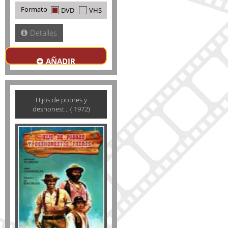
Formato
DVD
VHS
Detalles
AÑADIR
Hijos de pobres y
deshonest... ( 1972)