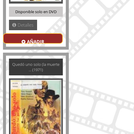
Disponible solo en DVD
Detalles
AÑADIR
Quedó uno solo (la muerte
... (1971)