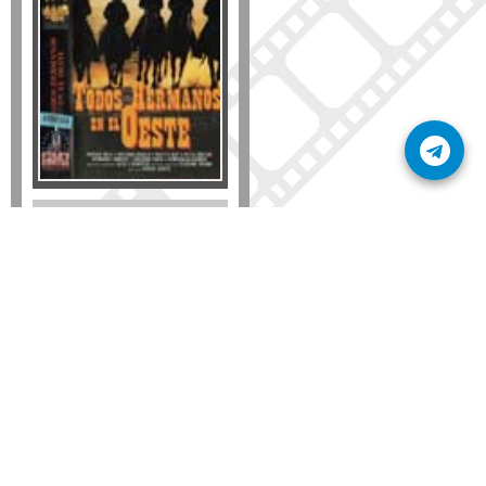
Formato
DVD
VHS
Detalles
AÑADIR
SÚSCRIBETE A NUESTRO BOLETÍN