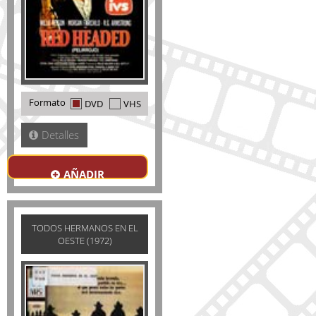
Formato
DVD
VHS
Detalles
AÑADIR
TODOS HERMANOS EN EL
OESTE (1972)