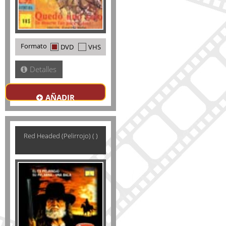
Formato
DVD
VHS
Detalles
AÑADIR
Red Headed (Pelirrojo) ( )