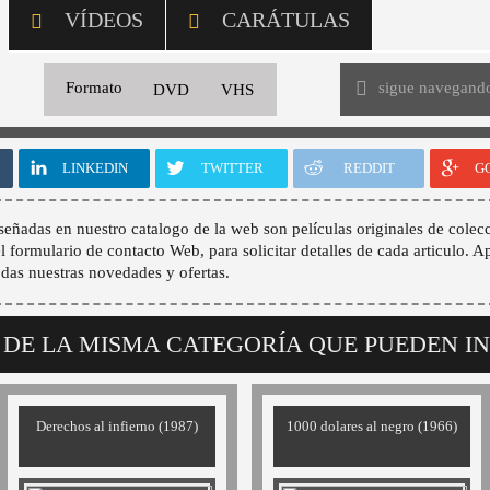
VÍDEOS
CARÁTULAS
sigue navegand
Formato
DVD
VHS
LINKEDIN
TWITTER
REDDIT
G
señadas en nuestro catalogo de la web son películas originales de colecc
 el formulario de contacto Web, para solicitar detalles de cada articulo. A
odas nuestras novedades y ofertas.
 DE LA MISMA CATEGORÍA QUE PUEDEN I
Derechos al infierno (1987)
1000 dolares al negro (1966)