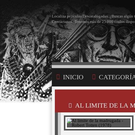
Localiza películas Descatalogadas. ¿Buscas algún 
Contáctanos -Tenemos más de 25.000 títulos dispo
INICIO
CATEGORÍ
BÚSQUEDA
MI LI
AL LIMITE DE LA 