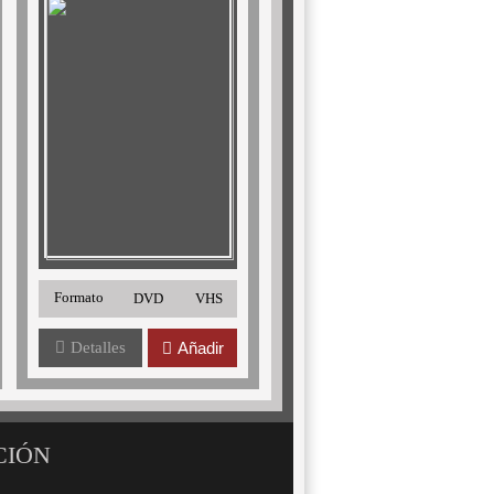
Formato
DVD
VHS
Detalles
Añadir
CIÓN