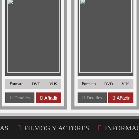
Formato
Formato
DVD
VHS
DVD
VHS
Detalles
Añadir
Detalles
Añadir
AS
FILMOG Y ACTORES
INFORMA