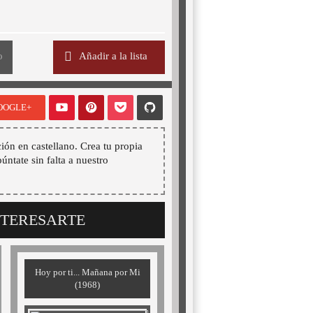
o
Añadir a la lista
OOGLE+
ión en castellano. Crea tu propia
púntate sin falta a nuestro
NTERESARTE
Hoy por ti... Mañana por Mi
(1968)