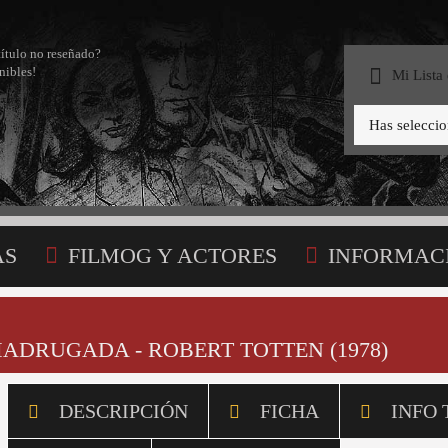
título no reseñado?
nibles!
Mi Lista
Has selecci
AS
FILMOG Y ACTORES
INFORMAC
STA
MADRUGADA - ROBERT TOTTEN (1978)
DESCRIPCIÓN
FICHA
INFO 