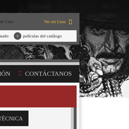
 de Cine
Ver mi Lista
onado
películas del catálogo
0
IÓN
CONTÁCTANOS
TÉCNICA