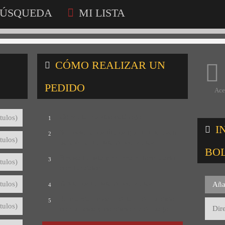
ÚSQUEDA
MI LISTA
CÓMO REALIZAR UN
PEDIDO
Ace
Consulta nuestro catálogo
tulos)
1
I
Selecciona los títulos que te interesan
2
tulos)
para crear tu lista de consultas
BO
Revisa tu lista y rellena el formulario
3
tulos)
con tus datos
Envíanos tu lista de consultas
tulos)
Aña
4
Te mandaremos el detalle del pedido
5
tulos)
con precios y condiciones de pago