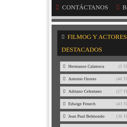
CONTÁCTANOS
B
FILMOG Y ACTORES
DESTACADOS
Hermanos Calatrava
(5 Tí
Antonio Ozores
(46 Tí
Adriano Celentano
(27 Tí
Edwige Fenech
(43 Tí
Jean Paul Belmondo
(36 Tí