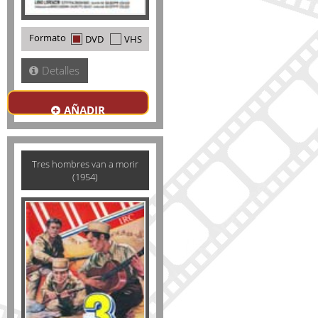
Formato
DVD
VHS
Detalles
AÑADIR
Tres hombres van a morir
(1954)