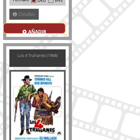
DVD
VHS
Detalles
AÑADIR
Los 4 Truhanes (1968)