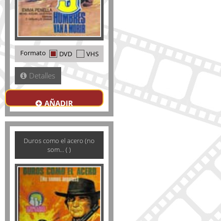
Formato
DVD
VHS
Detalles
AÑADIR
Duros como el acero (no
som... ( )