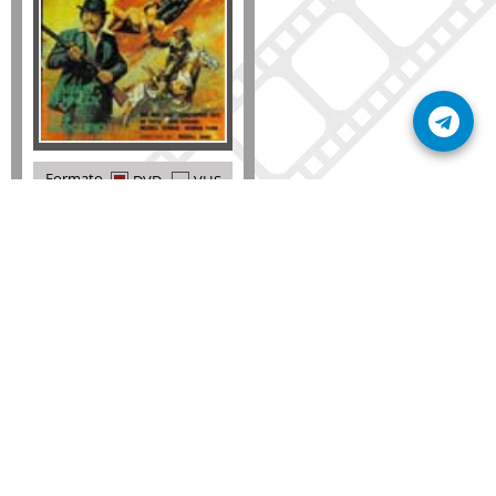
Formato
DVD
VHS
Detalles
AÑADIR
SÚSCRIBETE A NUESTRO BOLETÍN
Mantente informado sobre las últimas nosvedades