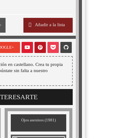
o
Añadir a la lista
OOGLE+
ión en castellano. Crea tu propia
púntate sin falta a nuestro
NTERESARTE
Ojos asesinos (1981)