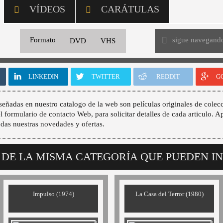
VÍDEOS
CARÁTULAS
sigue navegand
Formato
DVD
VHS
LINKEDIN
TWITTER
REDDIT
G
señadas en nuestro catalogo de la web son películas originales de colecc
 el formulario de contacto Web, para solicitar detalles de cada articulo. A
odas nuestras novedades y ofertas.
 DE LA MISMA CATEGORÍA QUE PUEDEN I
Impulso (1974)
La Casa del Terror (1980)