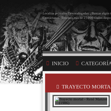
Localiza películas Descatalogadas. ¿Buscas algún 
Contáctanos -Tenemos más de 25.000 títulos dispo
INICIO
CATEGORÍ
BÚSQUEDA
MI LI
TRAYECTO MORTAL