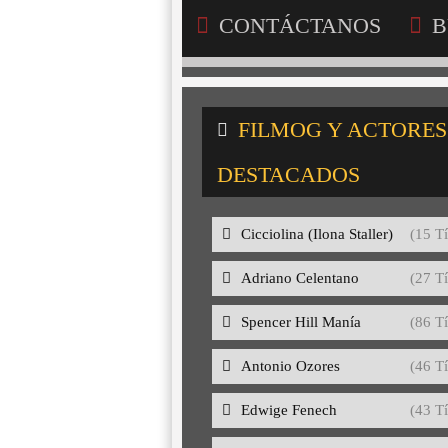
CONTÁCTANOS
B
FILMOG Y ACTORES
DESTACADOS
Cicciolina (Ilona Staller)
(15 Tí
Adriano Celentano
(27 Tí
Spencer Hill Manía
(86 Tí
Antonio Ozores
(46 Tí
Edwige Fenech
(43 Tí