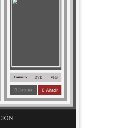
Formato
DVD
VHS
Detalles
Añadir
CIÓN