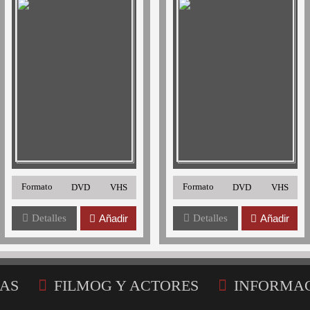
Formato
Formato
DVD
VHS
DVD
VHS
Detalles
Añadir
Detalles
Añadir
AS
FILMOG Y ACTORES
INFORMA