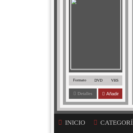
Formato
DVD
VHS
Detalles
Añadir
INICIO
CATEGORÍ