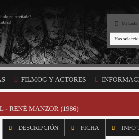
título no reseñado?
nibles!
Mi Lista
Has selecci
AS
FILMOG Y ACTORES
INFORMAC
STA
 - RENÉ MANZOR (1986)
DESCRIPCIÓN
FICHA
INFO 