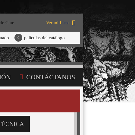
 de Cine
Ver mi Lista
onado
películas del catálogo
0
IÓN
CONTÁCTANOS
TÉCNICA