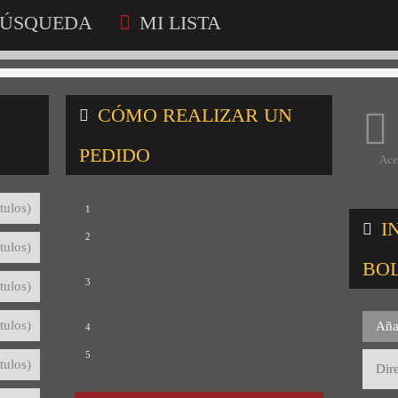
ÚSQUEDA
MI LISTA
CÓMO REALIZAR UN
PEDIDO
Ace
Consulta nuestro catálogo
tulos)
1
I
Selecciona los títulos que te interesan
2
tulos)
para crear tu lista de consultas
BO
Revisa tu lista y rellena el formulario
3
tulos)
con tus datos
Envíanos tu lista de consultas
tulos)
Aña
4
Te mandaremos el detalle del pedido
5
tulos)
con precios y condiciones de pago