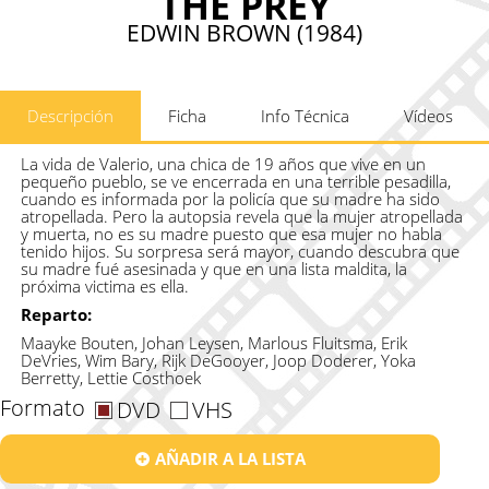
THE PREY
EDWIN BROWN (1984)
Descripción
Ficha
Info Técnica
Vídeos
La vida de Valerio, una chica de 19 años que vive en un
pequeño pueblo, se ve encerrada en una terrible pesadilla,
cuando es informada por la policía que su madre ha sido
atropellada. Pero la autopsia revela que la mujer atropellada
y muerta, no es su madre puesto que esa mujer no habla
tenido hijos. Su sorpresa será mayor, cuando descubra que
su madre fué asesinada y que en una lista maldita, la
próxima victima es ella.
Reparto:
Maayke Bouten, Johan Leysen, Marlous Fluitsma, Erik
DeVries, Wim Bary, Rijk DeGooyer, Joop Doderer, Yoka
Berretty, Lettie Costhoek
Formato
DVD
VHS
AÑADIR A LA LISTA