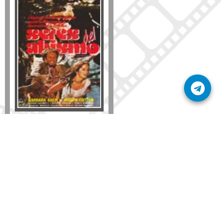
Formato
DVD
VHS
Detalles
AÑADIR