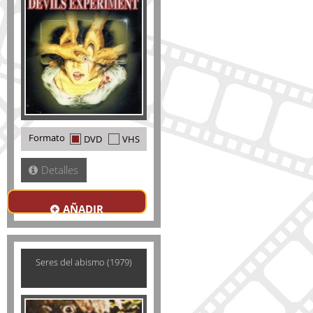
Formato
DVD
VHS
Detalles
AÑADIR
Seres del abismo (1979)