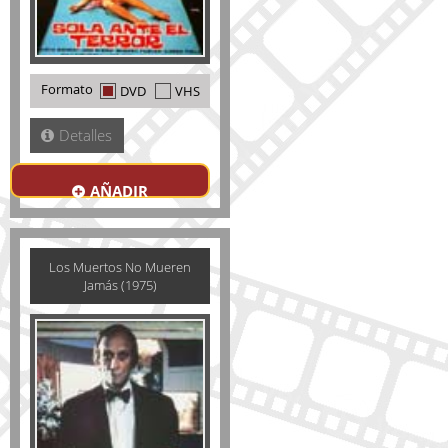
Formato
DVD
VHS
Detalles
AÑADIR
Los Muertos No Mueren
Jamás (1975)