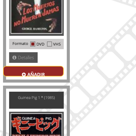
Formato
DVD
VHS
Detalles
AÑADIR
Guinea Pig 1 * (1985)