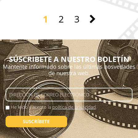
1
2
3
SÚSCRIBETE A NUESTRO BOLETÍN
Mantente informado sobre las últimas nosvedades
de nuestra web.
He leído y acepto la
política de privacidad
.
SUSCRÍBETE