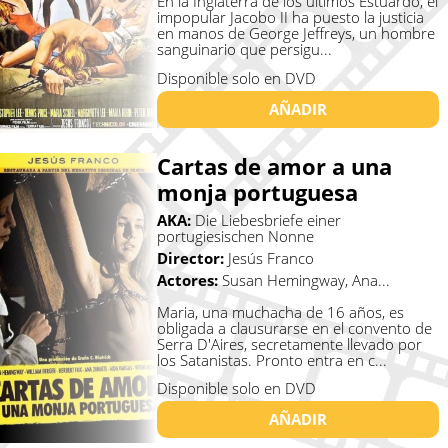
En la Inglaterra de los últimos Estuardo, el
impopular Jacobo II ha puesto la justicia
en manos de George Jeffreys, un hombre
sanguinario que persigu...
Disponible solo en DVD
AÑADIR
Cartas de amor a una
monja portuguesa
AKA:
Die Liebesbriefe einer
portugiesischen Nonne
Director:
Jesús Franco
Actores:
Susan Hemingway, Ana...
Maria, una muchacha de 16 años, es
obligada a clausurarse en el convento de
Serra D'Aires, secretamente llevado por
los Satanistas. Pronto entra en c...
Disponible solo en DVD
AÑADIR