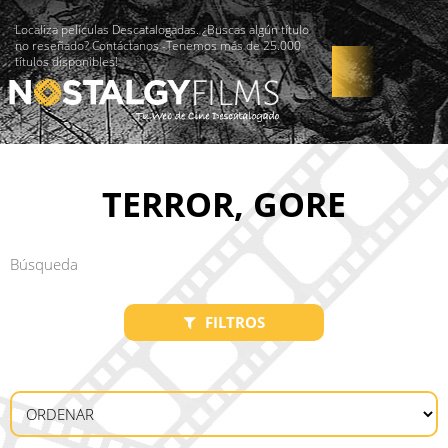
Localiza películas Descatalogadas. ¿Buscas algún título
no reseñado? Contáctanos -Tenemos más de 25.000
títulos disponibles!
TERROR, GORE
FILTROS