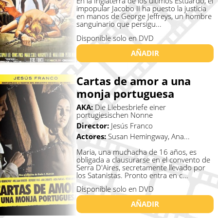
En la Inglaterra de los últimos Estuardo, el
impopular Jacobo II ha puesto la justicia
en manos de George Jeffreys, un hombre
sanguinario que persigu...
Disponible solo en DVD
AÑADIR
Cartas de amor a una
monja portuguesa
AKA:
Die Liebesbriefe einer
portugiesischen Nonne
Director:
Jesús Franco
Actores:
Susan Hemingway, Ana...
Maria, una muchacha de 16 años, es
obligada a clausurarse en el convento de
Serra D'Aires, secretamente llevado por
los Satanistas. Pronto entra en c...
Disponible solo en DVD
AÑADIR