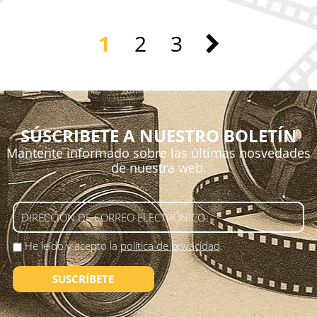
1
2
3
SÚSCRIBETE A NUESTRO BOLETÍN
Mantente informado sobre las últimas nosvedades
de nuestra web.
He leído y acepto la
política de privacidad
.
SUSCRÍBETE