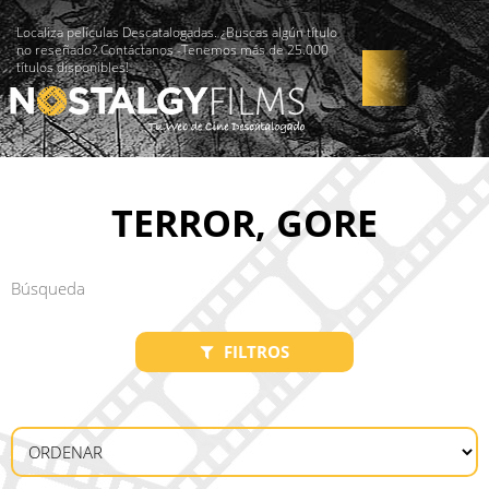
Localiza películas Descatalogadas. ¿Buscas algún título
no reseñado? Contáctanos -Tenemos más de 25.000
títulos disponibles!
TERROR, GORE
FILTROS